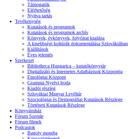
Támogatók
Elérhetőség
Nyitva tartás
Tevékenység
Kutatások és programok
Kutatások és programok archív
Könyvek, évkönyvek, folyóirat kiadása
A kisebbségi kultúrák dokumentálása Szlovákiában
Kiállítások
Éves jelentés
Szerkezet
Bibliotheca Hungarica – kutatókönyvtár
Digitalizáló és Internetes Adatbázisok Központja
Etnológiai Központ
Gramma Nyelvi Iroda
Kiadói részleg
Szlovákiai Magyar Levéltár
Szociológiai és Demográfiai Kutatások Részlege
Történeti Kutatások Részlege
Könyváruház
Fórum Szemle
Fórum filmek
Podcastok
Bagoly mondja
Könyvtörténetek