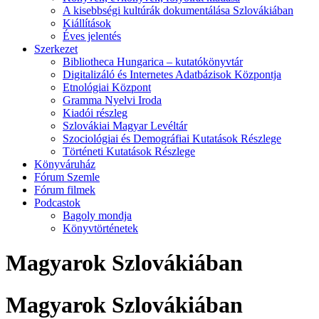
A kisebbségi kultúrák dokumentálása Szlovákiában
Kiállítások
Éves jelentés
Szerkezet
Bibliotheca Hungarica – kutatókönyvtár
Digitalizáló és Internetes Adatbázisok Központja
Etnológiai Központ
Gramma Nyelvi Iroda
Kiadói részleg
Szlovákiai Magyar Levéltár
Szociológiai és Demográfiai Kutatások Részlege
Történeti Kutatások Részlege
Könyváruház
Fórum Szemle
Fórum filmek
Podcastok
Bagoly mondja
Könyvtörténetek
Magyarok Szlovákiában
Magyarok Szlovákiában