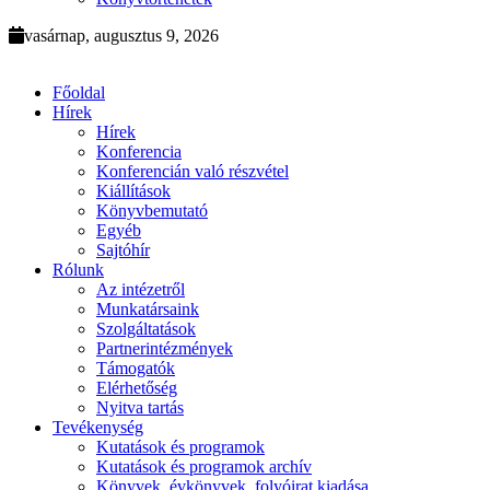
vasárnap, augusztus 9, 2026
Főoldal
Hírek
Hírek
Konferencia
Konferencián való részvétel
Kiállítások
Könyvbemutató
Egyéb
Sajtóhír
Rólunk
Az intézetről
Munkatársaink
Szolgáltatások
Partnerintézmények
Támogatók
Elérhetőség
Nyitva tartás
Tevékenység
Kutatások és programok
Kutatások és programok archív
Könyvek, évkönyvek, folyóirat kiadása