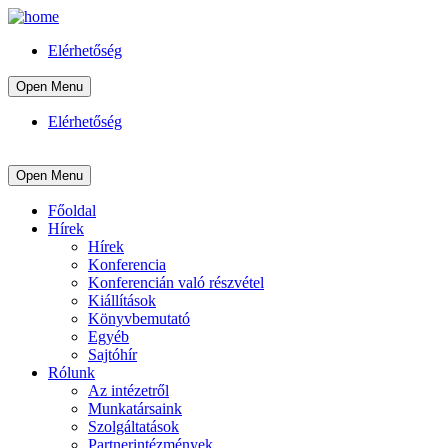
Elérhetőség
Open Menu
Elérhetőség
Open Menu
Főoldal
Hírek
Hírek
Konferencia
Konferencián való részvétel
Kiállítások
Könyvbemutató
Egyéb
Sajtóhír
Rólunk
Az intézetről
Munkatársaink
Szolgáltatások
Partnerintézmények