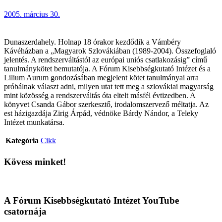
2005. március 30.
Dunaszerdahely. Holnap 18 órakor kezdődik a Vámbéry
Kávéházban a „Magyarok Szlovákiában (1989-2004). Összefoglaló
jelentés. A rendszerváltástól az európai uniós csatlakozásig” című
tanulmánykötet bemutatója. A Fórum Kisebbségkutató Intézet és a
Lilium Aurum gondozásában megjelent kötet tanulmányai arra
próbálnak választ adni, milyen utat tett meg a szlovákiai magyarság
mint közösség a rendszerváltás óta eltelt másfél évtizedben. A
könyvet Csanda Gábor szerkesztő, irodalomszervező méltatja. Az
est házigazdája Zirig Árpád, védnöke Bárdy Nándor, a Teleky
Intézet munkatársa.
Kategória
Cikk
Kövess minket!
A Fórum Kisebbségkutató Intézet YouTube
csatornája