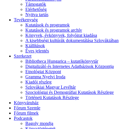
Támogatók
Elérhetőség
Nyitva tartás
Tevékenység
Kutatások és programok
Kutatások és programok archív
Könyvek, évkönyvek, folyóirat kiadása
A kisebbségi kultúrák dokumentálása Szlovákiában
Kiállítások
Éves jelentés
Szerkezet
Bibliotheca Hungarica – kutatókönyvtár
Digitalizáló és Internetes Adatbázisok Központja
Etnológiai Központ
Gramma Nyelvi Iroda
Kiadói részleg
Szlovákiai Magyar Levéltár
Szociológiai és Demográfiai Kutatások Részlege
Történeti Kutatások Részlege
Könyváruház
Fórum Szemle
Fórum filmek
Podcastok
Bagoly mondja
Könyvtörténetek