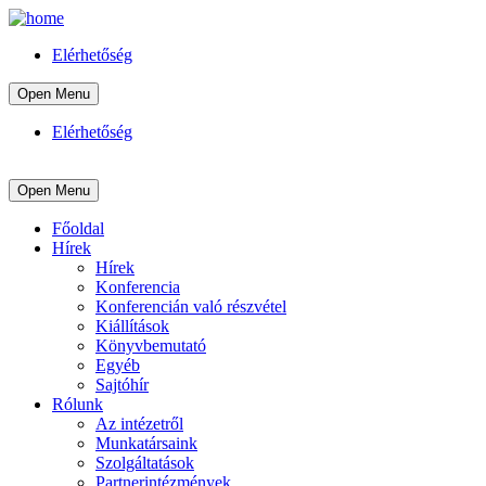
Elérhetőség
Open Menu
Elérhetőség
Open Menu
Főoldal
Hírek
Hírek
Konferencia
Konferencián való részvétel
Kiállítások
Könyvbemutató
Egyéb
Sajtóhír
Rólunk
Az intézetről
Munkatársaink
Szolgáltatások
Partnerintézmények