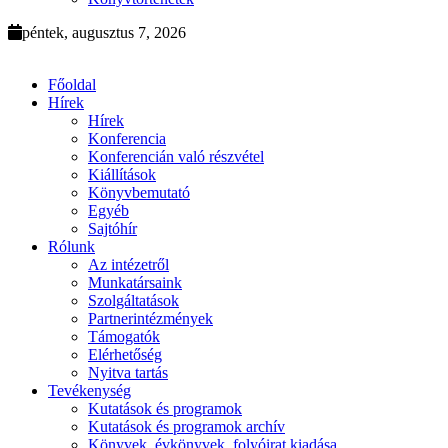
péntek, augusztus 7, 2026
Főoldal
Hírek
Hírek
Konferencia
Konferencián való részvétel
Kiállítások
Könyvbemutató
Egyéb
Sajtóhír
Rólunk
Az intézetről
Munkatársaink
Szolgáltatások
Partnerintézmények
Támogatók
Elérhetőség
Nyitva tartás
Tevékenység
Kutatások és programok
Kutatások és programok archív
Könyvek, évkönyvek, folyóirat kiadása