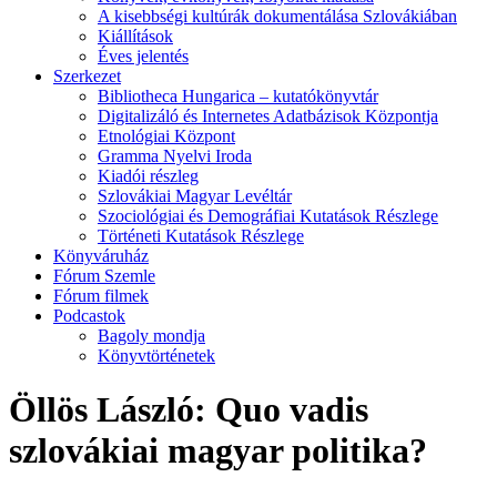
A kisebbségi kultúrák dokumentálása Szlovákiában
Kiállítások
Éves jelentés
Szerkezet
Bibliotheca Hungarica – kutatókönyvtár
Digitalizáló és Internetes Adatbázisok Központja
Etnológiai Központ
Gramma Nyelvi Iroda
Kiadói részleg
Szlovákiai Magyar Levéltár
Szociológiai és Demográfiai Kutatások Részlege
Történeti Kutatások Részlege
Könyváruház
Fórum Szemle
Fórum filmek
Podcastok
Bagoly mondja
Könyvtörténetek
Öllös László: Quo vadis
szlovákiai magyar politika?