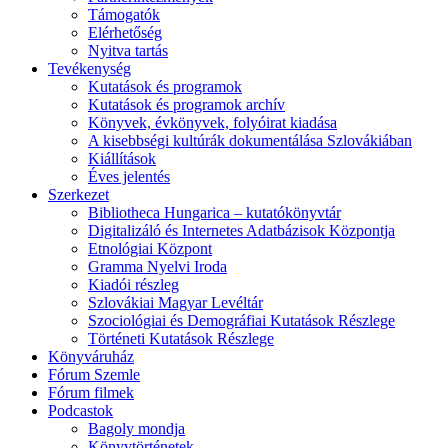
Támogatók
Elérhetőség
Nyitva tartás
Tevékenység
Kutatások és programok
Kutatások és programok archív
Könyvek, évkönyvek, folyóirat kiadása
A kisebbségi kultúrák dokumentálása Szlovákiában
Kiállítások
Éves jelentés
Szerkezet
Bibliotheca Hungarica – kutatókönyvtár
Digitalizáló és Internetes Adatbázisok Központja
Etnológiai Központ
Gramma Nyelvi Iroda
Kiadói részleg
Szlovákiai Magyar Levéltár
Szociológiai és Demográfiai Kutatások Részlege
Történeti Kutatások Részlege
Könyváruház
Fórum Szemle
Fórum filmek
Podcastok
Bagoly mondja
Könyvtörténetek