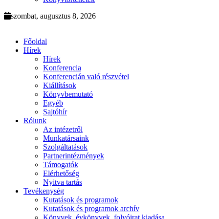
szombat, augusztus 8, 2026
Főoldal
Hírek
Hírek
Konferencia
Konferencián való részvétel
Kiállítások
Könyvbemutató
Egyéb
Sajtóhír
Rólunk
Az intézetről
Munkatársaink
Szolgáltatások
Partnerintézmények
Támogatók
Elérhetőség
Nyitva tartás
Tevékenység
Kutatások és programok
Kutatások és programok archív
Könyvek, évkönyvek, folyóirat kiadása