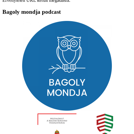
Érvénytelen URL került megadásra.
Bagoly mondja podcast