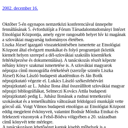
2002. december 16.
Október 5-én egynapos nemzetközi konferenciával ünnepelte
fennállásának 5. évfordulóját a Fórum Társadalomtudományi Intézet
Etnológiai Központja, amely egyre rangosabb helyet hív ki magának
a szlovákiai magyarság tudományos életében.
Liszka József igazgató visszatekintésében ismertette az Etnológiai
Központ által elvégzett munkákat és folyó programjait (köztük
kiemelt helyen szerepel a dél-szlovákiai szakrális kisemlékek
feltérképezése és dokumentálása). A tanácskozás részét képezte
néhány könyv szakmai ismertetése is. A szlovákiai magyarok
néprajza című monográfia értékelését (szerzője szintén Liszka
József) Kósa László budapesti akadémikus és Ján Botík
néprajzkutató végezte el. Lukács László székesfehérvári
néprajzkutató az L. Juhász Ilona által összeállított szlovákiai magyar
néprajzi bibliográfiákat, Selmeczi Kovács Attila budapesti
néprajzkutató pedig L. Juhász Ilonának a rudnai temetkezési
szokásokat és a temetőkultúra változásait feldolgozó munkáját vette
górcső alá. Voigt Vilmos budapesti etnológus az Etnológiai Központ
eddig megjelent évkönyveit, valamint Bodnár Mónika Etnikai és
felekezeti viszonyok a Felső-Bódva völgyében a 20. században
című könyvét tette mérlegre.
A tanácskozáson lehetőséget kaptak kisebb műhelyek is a