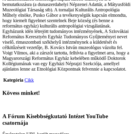
bemutatkozásra (a dunaszerdahelyi Népzenei Adattár, a Mátyusföldi
Muzeológiai Társaság stb). A tornaljai Kulturális Antropológia
Műhely elnöke, Pusko Gábor a tevékenységük kapcsán elmondta,
hogy kiemelt figyelmet szentelnek Beje község (és benne a
református egyház) kulturális antropológiai vizsgálatának.
Egyházunk idén létrejött tudományos intézményének, A Szlovákiai
Református Keresztyén Egyház Tudományos Gyűjteményei nevet
viselő, rimaszombati székhelyű intézménynek a küldetését és
célkitűzéseit vezetője, B. Kovács István muzeológus vázolta fel.
Voigt Vilmos, aki a zárszót tartotta, felhívta a figyelmet arra, hogy a
Magyarországi Református Egyház kebelében működő Doktorok
Kollégiumának van egy Egyházi Néprajzi Szekciója, amellyel
ajánlatos lenne az Etnológiai Központnak felvennie a kapcsolatot.
Kategória
Cikk
Kövess minket!
A Fórum Kisebbségkutató Intézet YouTube
csatornája