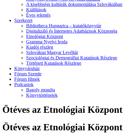
A kisebbségi kultúrák dokumentálása Szlovákiában
Kiállítások
Éves jelentés
Szerkezet
Bibliotheca Hungarica – kutatókönyvtár
Digitalizáló és Internetes Adatbázisok Központja
Etnológiai Központ
Gramma Nyelvi Iroda
Kiadói részleg
Szlovákiai Magyar Levéltár
Szociológiai és Demográfiai Kutatások Részlege
Történeti Kutatások Részlege
Könyváruház
Fórum Szemle
Fórum filmek
Podcastok
Bagoly mondja
Könyvtörténetek
Ötéves az Etnológiai Központ
Ötéves az Etnológiai Központ