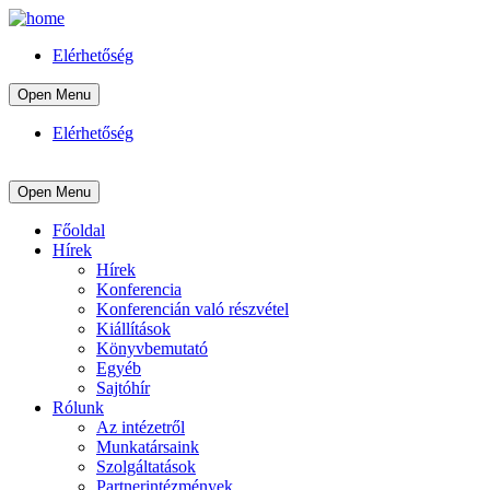
Elérhetőség
Open Menu
Elérhetőség
Open Menu
Főoldal
Hírek
Hírek
Konferencia
Konferencián való részvétel
Kiállítások
Könyvbemutató
Egyéb
Sajtóhír
Rólunk
Az intézetről
Munkatársaink
Szolgáltatások
Partnerintézmények