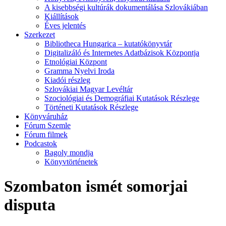
A kisebbségi kultúrák dokumentálása Szlovákiában
Kiállítások
Éves jelentés
Szerkezet
Bibliotheca Hungarica – kutatókönyvtár
Digitalizáló és Internetes Adatbázisok Központja
Etnológiai Központ
Gramma Nyelvi Iroda
Kiadói részleg
Szlovákiai Magyar Levéltár
Szociológiai és Demográfiai Kutatások Részlege
Történeti Kutatások Részlege
Könyváruház
Fórum Szemle
Fórum filmek
Podcastok
Bagoly mondja
Könyvtörténetek
Szombaton ismét somorjai
disputa