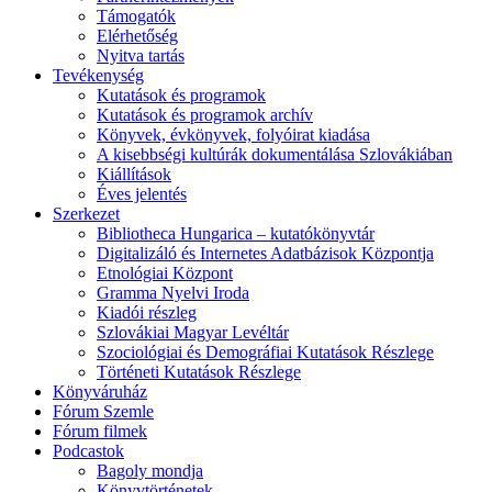
Támogatók
Elérhetőség
Nyitva tartás
Tevékenység
Kutatások és programok
Kutatások és programok archív
Könyvek, évkönyvek, folyóirat kiadása
A kisebbségi kultúrák dokumentálása Szlovákiában
Kiállítások
Éves jelentés
Szerkezet
Bibliotheca Hungarica – kutatókönyvtár
Digitalizáló és Internetes Adatbázisok Központja
Etnológiai Központ
Gramma Nyelvi Iroda
Kiadói részleg
Szlovákiai Magyar Levéltár
Szociológiai és Demográfiai Kutatások Részlege
Történeti Kutatások Részlege
Könyváruház
Fórum Szemle
Fórum filmek
Podcastok
Bagoly mondja
Könyvtörténetek