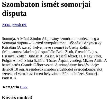
Szombaton ismét somorjai
disputa
2004. január 09.
Somorja. A Márai Sándor Alapítvány szombaton rendezi meg a
Somorjai disputa – 3. című szimpóziumot. Előadók: Benyovszky
Krisztián (A szerző: helye, neve s neme) és Csehy Zoltán
(Minotaurusz lakcíme); disputálók: Beke Zsolt, Grendel Lajos,
Hizsnyai Zoltán, Juhász R. József, Keserű József, H. Nagy Péter,
Polgár Anikó, Sánta Szilárd, Tőzsér Árpád; vendég: Mizser Attila. A
beszélgetést Csanda Gábor vezeti. A szimpózium kezdési ideje:
délelőtt 10 óra. A rendezők minden érdeklődőt és irodalombarátot
szeretettel várnak az ismert helyszínen: Fórum Intézet, Somorja,
Park u. 4.
Kategória
Cikk
Kövess minket!