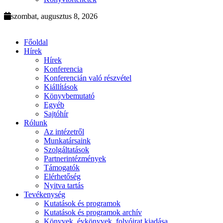
szombat, augusztus 8, 2026
Főoldal
Hírek
Hírek
Konferencia
Konferencián való részvétel
Kiállítások
Könyvbemutató
Egyéb
Sajtóhír
Rólunk
Az intézetről
Munkatársaink
Szolgáltatások
Partnerintézmények
Támogatók
Elérhetőség
Nyitva tartás
Tevékenység
Kutatások és programok
Kutatások és programok archív
Könyvek, évkönyvek, folyóirat kiadása