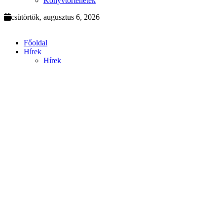
Könyvtörténetek
csütörtök, augusztus 6, 2026
Főoldal
Hírek
Hírek
Konferencia
Konferencián való részvétel
Kiállítások
Könyvbemutató
Egyéb
Sajtóhír
Rólunk
Az intézetről
Munkatársaink
Szolgáltatások
Partnerintézmények
Támogatók
Elérhetőség
Nyitva tartás
Tevékenység
Kutatások és programok
Kutatások és programok archív
Könyvek, évkönyvek, folyóirat kiadása