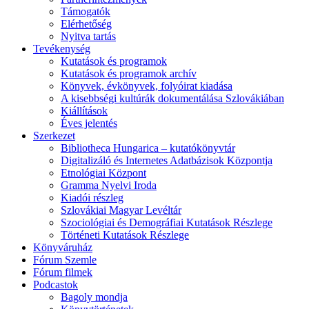
Támogatók
Elérhetőség
Nyitva tartás
Tevékenység
Kutatások és programok
Kutatások és programok archív
Könyvek, évkönyvek, folyóirat kiadása
A kisebbségi kultúrák dokumentálása Szlovákiában
Kiállítások
Éves jelentés
Szerkezet
Bibliotheca Hungarica – kutatókönyvtár
Digitalizáló és Internetes Adatbázisok Központja
Etnológiai Központ
Gramma Nyelvi Iroda
Kiadói részleg
Szlovákiai Magyar Levéltár
Szociológiai és Demográfiai Kutatások Részlege
Történeti Kutatások Részlege
Könyváruház
Fórum Szemle
Fórum filmek
Podcastok
Bagoly mondja