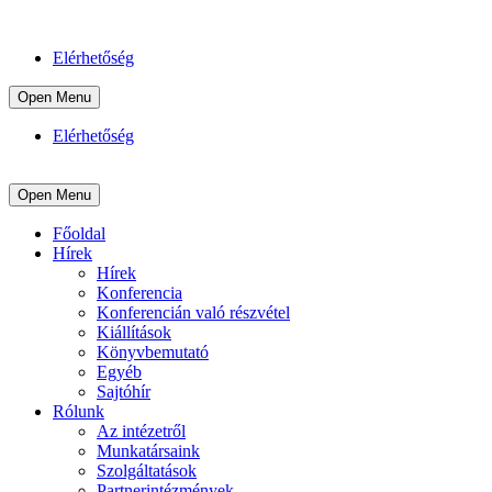
Elérhetőség
Open Menu
Elérhetőség
Open Menu
Főoldal
Hírek
Hírek
Konferencia
Konferencián való részvétel
Kiállítások
Könyvbemutató
Egyéb
Sajtóhír
Rólunk
Az intézetről
Munkatársaink
Szolgáltatások
Partnerintézmények