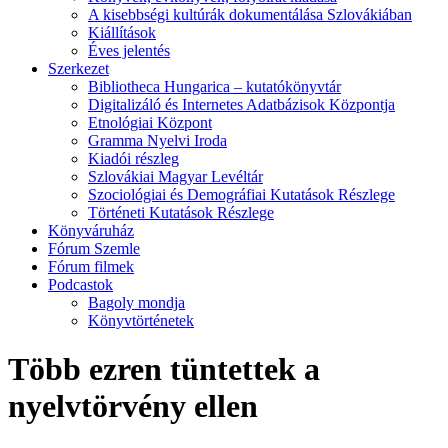
A kisebbségi kultúrák dokumentálása Szlovákiában
Kiállítások
Éves jelentés
Szerkezet
Bibliotheca Hungarica – kutatókönyvtár
Digitalizáló és Internetes Adatbázisok Központja
Etnológiai Központ
Gramma Nyelvi Iroda
Kiadói részleg
Szlovákiai Magyar Levéltár
Szociológiai és Demográfiai Kutatások Részlege
Történeti Kutatások Részlege
Könyváruház
Fórum Szemle
Fórum filmek
Podcastok
Bagoly mondja
Könyvtörténetek
Több ezren tüntettek a
nyelvtörvény ellen