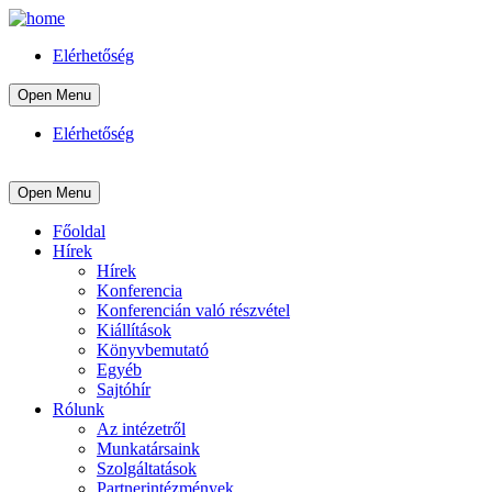
Elérhetőség
Open Menu
Elérhetőség
Open Menu
Főoldal
Hírek
Hírek
Konferencia
Konferencián való részvétel
Kiállítások
Könyvbemutató
Egyéb
Sajtóhír
Rólunk
Az intézetről
Munkatársaink
Szolgáltatások
Partnerintézmények