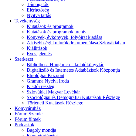
Támogatók
Elérhetőség
Nyitva tartás
Tevékenység
Kutatások és programok
Kutatások és programok archív
Könyvek, évkönyvek, folyóirat kiadása
A kisebbségi kultúrák dokumentálása Szlovákiában
Kiállítások
Éves jelentés
Szerkezet
Bibliotheca Hungarica – kutatókönyvtár
Digitalizáló és Internetes Adatbázisok Központja
Etnológiai Központ
Gramma Nyelvi Iroda
Kiadói részleg
Szlovákiai Magyar Levéltár
Szociológiai és Demográfiai Kutatások Részlege
Történeti Kutatások Részlege
Könyváruház
Fórum Szemle
Fórum filmek
Podcastok
Bagoly mondja
Könyvtörténetek