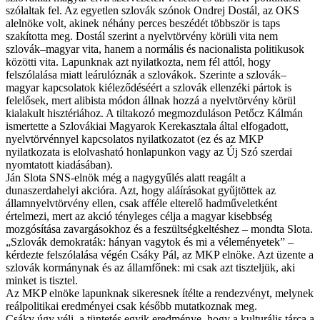
szólaltak fel. Az egyetlen szlovák szónok Ondrej Dostál, az OKS
alelnöke volt, akinek néhány perces beszédét többször is taps
szakította meg. Dostál szerint a nyelvtörvény körüli vita nem
szlovák–magyar vita, hanem a normális és nacionalista politikusok
közötti vita. Lapunknak azt nyilatkozta, nem fél attól, hogy
felszólalása miatt leárulóznák a szlovákok. Szerinte a szlovák–
magyar kapcsolatok kiéleződéséért a szlovák ellenzéki pártok is
felelősek, mert alibista módon állnak hozzá a nyelvtörvény körül
kialakult hisztériához. A tiltakozó megmozduláson Petőcz Kálmán
ismertette a Szlovákiai Magyarok Kerekasztala által elfogadott,
nyelvtörvénnyel kapcsolatos nyilatkozatot (ez és az MKP
nyilatkozata is elolvasható honlapunkon vagy az Új Szó szerdai
nyomtatott kiadásában).
Ján Slota SNS-elnök még a nagygyűlés alatt reagált a
dunaszerdahelyi akcióra. Azt, hogy aláírásokat gyűjtöttek az
államnyelvtörvény ellen, csak afféle elterelő hadműveletként
értelmezi, mert az akció tényleges célja a magyar kisebbség
mozgósítása zavargásokhoz és a feszültségkeltéshez – mondta Slota.
„Szlovák demokraták: hányan vagytok és mi a véleményetek” –
kérdezte felszólalása végén Csáky Pál, az MKP elnöke. Azt üzente a
szlovák kormánynak és az államfőnek: mi csak azt tiszteljük, aki
minket is tisztel.
Az MKP elnöke lapunknak sikeresnek ítélte a rendezvényt, melynek
reálpolitikai eredményei csak később mutatkoznak meg.
Csáky úgy véli, a tüntetés egyik eredménye, hogy a kulturális tárca a