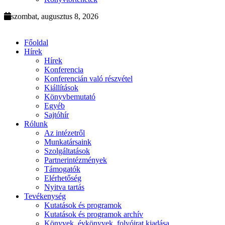
szombat, augusztus 8, 2026
Főoldal
Hírek
Hírek
Konferencia
Konferencián való részvétel
Kiállítások
Könyvbemutató
Egyéb
Sajtóhír
Rólunk
Az intézetről
Munkatársaink
Szolgáltatások
Partnerintézmények
Támogatók
Elérhetőség
Nyitva tartás
Tevékenység
Kutatások és programok
Kutatások és programok archív
Könyvek, évkönyvek, folyóirat kiadása