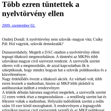
Több ezren tüntettek a
nyelvtörvény ellen
2009. szeptember 02.
Ondrej Dostál: A nyelvtörvény nem szlovák–magyar vita; Csáky
Pál: Hol vagytok, szlovák demokraták?
Dunaszerdahely. Megtelt a DAC-stadion a nyelvtörvény elleni
tegnapi tiltakozó megmozduláson. A tüntetést az MKPés több
szlovákiai magyar civil szervezet rendezte. A szervezők szerint
sikeres volt a megmozdulás, de azzal kapcsolatban ők is
szkeptikusak, hogy mindez hogyan hat a szlovák politikusokra és a
közvéleményre.
Nagy érdeklődés övezte a tiltakozó akciót. Az várható volt, több
ezren lesznek a stadionban, hiszen az MKP több járásból is
autóbuszokat indított a rendezvényre.
A lelátók délután háromra nagyrészt megteltek, a szervezők szerint
12 ezren vettek részt a megmozduláson – a rendőrség szerint hat és
félezren voltak a stadionban. Helyszíni tudósítóink szerint a reális
szám 10 ezer körül mozoghatott. A rendezvényen a legnagyobb
szlovákiai magyar civil szervezetek vezetői és az MKP politikusai