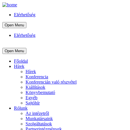
Elérhetőség
Open Menu
Elérhetőség
Open Menu
Főoldal
Hírek
Hírek
Konferencia
Konferencián való részvétel
Kiállítások
Könyvbemutató
Egyéb
Sajtóhír
Rólunk
Az intézetről
Munkatársaink
Szolgáltatások
Partnerintézmények