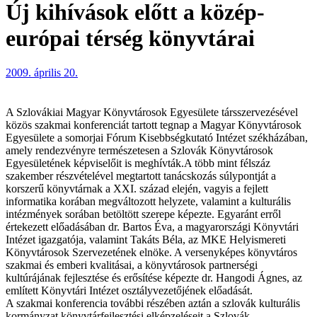
Új kihívások előtt a közép-
európai térség könyvtárai
2009. április 20.
A Szlovákiai Magyar Könyvtárosok Egyesülete társszervezésével
közös szakmai konferenciát tartott tegnap a Magyar Könyvtárosok
Egyesülete a somorjai Fórum Kisebbségkutató Intézet székházában,
amely rendezvényre természetesen a Szlovák Könyvtárosok
Egyesületének képviselőit is meghívták.A több mint félszáz
szakember részvételével megtartott tanácskozás súlypontját a
korszerű könyvtárnak a XXI. század elején, vagyis a fejlett
informatika korában megváltozott helyzete, valamint a kulturális
intézmények sorában betöltött szerepe képezte. Egyaránt erről
értekezett előadásában dr. Bartos Éva, a magyarországi Könyvtári
Intézet igazgatója, valamint Takáts Béla, az MKE Helyismereti
Könyvtárosok Szervezetének elnöke. A versenyképes könyvtáros
szakmai és emberi kvalitásai, a könyvtárosok partnerségi
kultúrájának fejlesztése és erősítése képezte dr. Hangodi Ágnes, az
említett Könyvtári Intézet osztályvezetőjének előadását.
A szakmai konferencia további részében aztán a szlovák kulturális
kormányzat könyvtárfejlesztési elképzeléseit a Szlovák