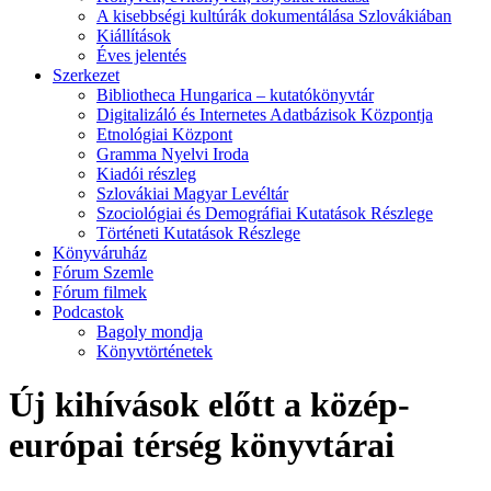
A kisebbségi kultúrák dokumentálása Szlovákiában
Kiállítások
Éves jelentés
Szerkezet
Bibliotheca Hungarica – kutatókönyvtár
Digitalizáló és Internetes Adatbázisok Központja
Etnológiai Központ
Gramma Nyelvi Iroda
Kiadói részleg
Szlovákiai Magyar Levéltár
Szociológiai és Demográfiai Kutatások Részlege
Történeti Kutatások Részlege
Könyváruház
Fórum Szemle
Fórum filmek
Podcastok
Bagoly mondja
Könyvtörténetek
Új kihívások előtt a közép-
európai térség könyvtárai