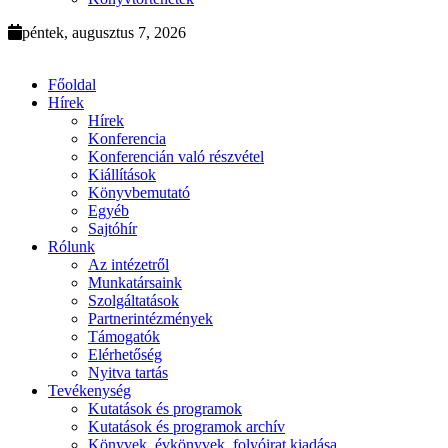
péntek, augusztus 7, 2026
Főoldal
Hírek
Hírek
Konferencia
Konferencián való részvétel
Kiállítások
Könyvbemutató
Egyéb
Sajtóhír
Rólunk
Az intézetről
Munkatársaink
Szolgáltatások
Partnerintézmények
Támogatók
Elérhetőség
Nyitva tartás
Tevékenység
Kutatások és programok
Kutatások és programok archív
Könyvek, évkönyvek, folyóirat kiadása