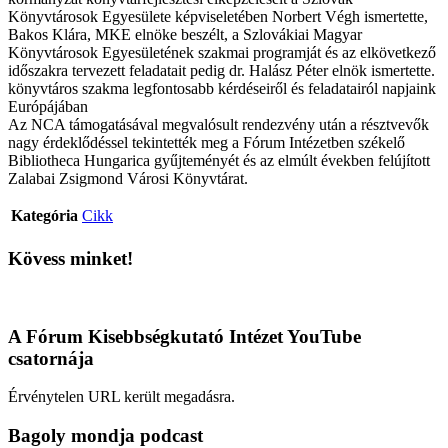
Könyvtárosok Egyesülete képviseletében Norbert Végh ismertette,
Bakos Klára, MKE elnöke beszélt, a Szlovákiai Magyar
Könyvtárosok Egyesületének szakmai programját és az elkövetkező
időszakra tervezett feladatait pedig dr. Halász Péter elnök ismertette.
könyvtáros szakma legfontosabb kérdéseiről és feladatairól napjaink
Európájában
Az NCA támogatásával megvalósult rendezvény után a résztvevők
nagy érdeklődéssel tekintették meg a Fórum Intézetben székelő
Bibliotheca Hungarica gyűjteményét és az elmúlt években felújított
Zalabai Zsigmond Városi Könyvtárat.
Kategória
Cikk
Kövess minket!
A Fórum Kisebbségkutató Intézet YouTube
csatornája
Érvénytelen URL került megadásra.
Bagoly mondja podcast