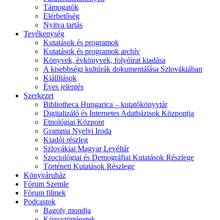
Támogatók
Elérhetőség
Nyitva tartás
Tevékenység
Kutatások és programok
Kutatások és programok archív
Könyvek, évkönyvek, folyóirat kiadása
A kisebbségi kultúrák dokumentálása Szlovákiában
Kiállítások
Éves jelentés
Szerkezet
Bibliotheca Hungarica – kutatókönyvtár
Digitalizáló és Internetes Adatbázisok Központja
Etnológiai Központ
Gramma Nyelvi Iroda
Kiadói részleg
Szlovákiai Magyar Levéltár
Szociológiai és Demográfiai Kutatások Részlege
Történeti Kutatások Részlege
Könyváruház
Fórum Szemle
Fórum filmek
Podcastok
Bagoly mondja
Könyvtörténetek