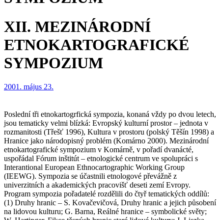
XII. MEZINÁRODNÍ
ETNOKARTOGRAFICKÉ
SYMPOZIUM
2001. május 23.
Poslední tři etnokartogrfická sympozia, konaná vždy po dvou letech,
jsou tematicky velmi blízká: Evropský kulturní prostor – jednota v
rozmanitosti (Třešť 1996), Kultura v prostoru (polský Těšín 1998) a
Hranice jako národopisný problém (Komárno 2000). Mezinárodní
etnokartografické sympozium v Komárně, v pořadí dvanácté,
uspořádal Fórum inštitút – etnologické centrum ve spolupráci s
Interantional European Ethnocartographic Working Group
(IEEWG). Sympozia se účastnili etnologové převážně z
univerzitních a akademických pracovišť deseti zemí Evropy.
Program sympozia pořadatelé rozdělili do čtyř tematických oddílů:
(1) Druhy hranic – S. Kovačevičová, Druhy hranic a jejich působení
na lidovou kulturu; G. Barna, Reálné hranice – symbolické světy;