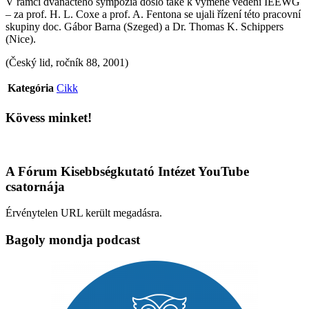
V rámci dvanáctého sympozia došlo také k výměně vedení IEEWG
– za prof. H. L. Coxe a prof. A. Fentona se ujali řízení této pracovní
skupiny doc. Gábor Barna (Szeged) a Dr. Thomas K. Schippers
(Nice).
(Český lid, ročník 88, 2001)
Kategória
Cikk
Kövess minket!
A Fórum Kisebbségkutató Intézet YouTube
csatornája
Érvénytelen URL került megadásra.
Bagoly mondja podcast