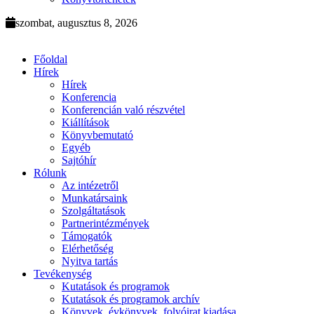
szombat, augusztus 8, 2026
Főoldal
Hírek
Hírek
Konferencia
Konferencián való részvétel
Kiállítások
Könyvbemutató
Egyéb
Sajtóhír
Rólunk
Az intézetről
Munkatársaink
Szolgáltatások
Partnerintézmények
Támogatók
Elérhetőség
Nyitva tartás
Tevékenység
Kutatások és programok
Kutatások és programok archív
Könyvek, évkönyvek, folyóirat kiadása