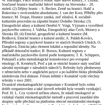
W. Hartinger, Fikce těsných hranic staré lidové kultury; J. Liszka,
Současné hranice maďarské lidové kultury na Slovensku – 20.
století; (2) Dějiny hranic – S. Becker, Země na hranici: Halič a
Bukovina v osvícenském absolutismu; J. van der Kooi, Příběhy přes
hranice; M. Trojan, Hranice zaniká, zeď zůstává. K sociálně-
kulturním procesům na západní hranici Dolního Slezska; (3)
Etnografické atlasy a kulturní členění-V. Voigt, Význam a vysvětlení
jazykového ostrova; J. Vařeka, Etnografický atlas Čech, Moravy a
Slezska III; (4) Etnické, geografické a kulturní hranice (M.
Botíková, Etnické hranice a kulurní areály; A. Paládi-Kovács,
Přírodní regiony a jazykové hranice ve starých Horních Uhrách, O.
Danglová, Etnicita jako element lokální a regonální identity. Na
příkladě dekorační tradice; B. Borsos, Kulturní regiony z
maďarského jazykového území podle komputeru; T. K. Schippers,
Pohraničí a jeho metodologické konsekvence pro evropské
etnology; R. Keményfi, Proč a jak se etnické hranice staly součástí
národní mytologie v národních státech?). Referáty byly předneseny
v německém nebo v anglickém jazyce a po každém bloku přednášek
následovala živá diskuse. Fórum inštitút v Komárně vydá všechny
referáty v roce 2001.
Dvanácté etnokartografické sympozium v Komárně bylo velmi
dobře zorganizováno a také úroveň referátů byla vesměs vynikajicí.
Prof. H. L. Cox vyslovil určitou obavu, že mladí etnologové se
vzdalují vlastní etnokartografické metodě a pracovní zasedání této
skupiny spíše přechází na platformu obecné mezinárodní etnologie.