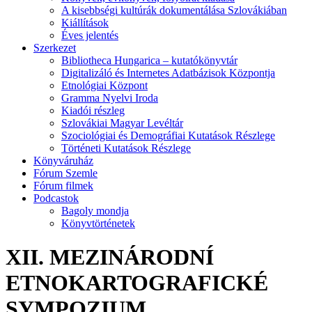
A kisebbségi kultúrák dokumentálása Szlovákiában
Kiállítások
Éves jelentés
Szerkezet
Bibliotheca Hungarica – kutatókönyvtár
Digitalizáló és Internetes Adatbázisok Központja
Etnológiai Központ
Gramma Nyelvi Iroda
Kiadói részleg
Szlovákiai Magyar Levéltár
Szociológiai és Demográfiai Kutatások Részlege
Történeti Kutatások Részlege
Könyváruház
Fórum Szemle
Fórum filmek
Podcastok
Bagoly mondja
Könyvtörténetek
XII. MEZINÁRODNÍ
ETNOKARTOGRAFICKÉ
SYMPOZIUM