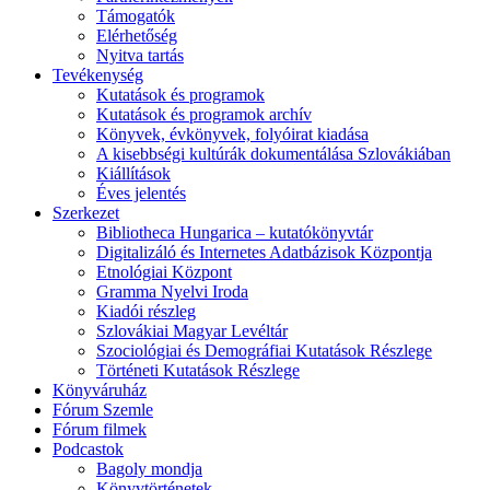
Támogatók
Elérhetőség
Nyitva tartás
Tevékenység
Kutatások és programok
Kutatások és programok archív
Könyvek, évkönyvek, folyóirat kiadása
A kisebbségi kultúrák dokumentálása Szlovákiában
Kiállítások
Éves jelentés
Szerkezet
Bibliotheca Hungarica – kutatókönyvtár
Digitalizáló és Internetes Adatbázisok Központja
Etnológiai Központ
Gramma Nyelvi Iroda
Kiadói részleg
Szlovákiai Magyar Levéltár
Szociológiai és Demográfiai Kutatások Részlege
Történeti Kutatások Részlege
Könyváruház
Fórum Szemle
Fórum filmek
Podcastok
Bagoly mondja
Könyvtörténetek