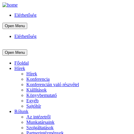
Elérhetőség
Open Menu
Elérhetőség
Open Menu
Főoldal
Hírek
Hírek
Konferencia
Konferencián való részvétel
Kiállítások
Könyvbemutató
Egyéb
Sajtóhír
Rólunk
Az intézetről
Munkatársaink
Szolgáltatások
Partnerintézmények