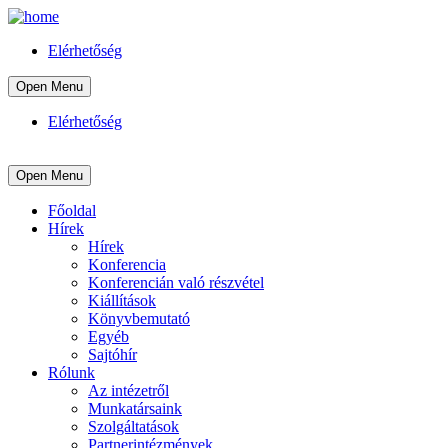
Elérhetőség
Open Menu
Elérhetőség
Open Menu
Főoldal
Hírek
Hírek
Konferencia
Konferencián való részvétel
Kiállítások
Könyvbemutató
Egyéb
Sajtóhír
Rólunk
Az intézetről
Munkatársaink
Szolgáltatások
Partnerintézmények