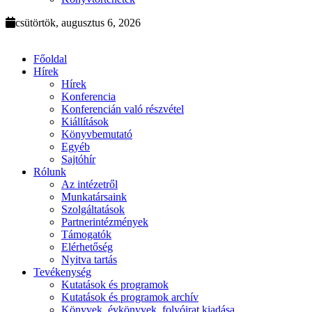
csütörtök, augusztus 6, 2026
Főoldal
Hírek
Hírek
Konferencia
Konferencián való részvétel
Kiállítások
Könyvbemutató
Egyéb
Sajtóhír
Rólunk
Az intézetről
Munkatársaink
Szolgáltatások
Partnerintézmények
Támogatók
Elérhetőség
Nyitva tartás
Tevékenység
Kutatások és programok
Kutatások és programok archív
Könyvek, évkönyvek, folyóirat kiadása