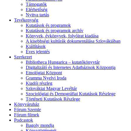
Támogatók
Elérhetőség
Nyitva tartás
Tevékenység
Kutatások és programok
Kutatások és programok archív
Könyvek, évkönyvek, folyóirat kiadása
A kisebbségi kultúrák dokumentálása Szlovákiában
Kiállítások
Éves jelentés
Szerkezet
Bibliotheca Hungarica – kutatókönyvtár
Digitalizáló és Internetes Adatbázisok Központja
Etnológiai Központ
Gramma Nyelvi Iroda
Kiadói részleg
Szlovákiai Magyar Levéltár
Szociológiai és Demográfiai Kutatások Részlege
Történeti Kutatások Részlege
Könyváruház
Fórum Szemle
Fórum filmek
Podcastok
Bagoly mondja
Könyvtörténetek