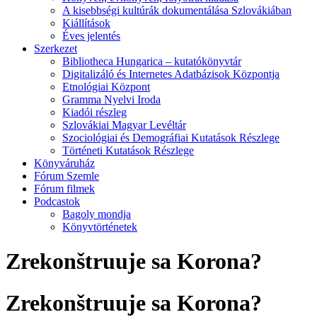
A kisebbségi kultúrák dokumentálása Szlovákiában
Kiállítások
Éves jelentés
Szerkezet
Bibliotheca Hungarica – kutatókönyvtár
Digitalizáló és Internetes Adatbázisok Központja
Etnológiai Központ
Gramma Nyelvi Iroda
Kiadói részleg
Szlovákiai Magyar Levéltár
Szociológiai és Demográfiai Kutatások Részlege
Történeti Kutatások Részlege
Könyváruház
Fórum Szemle
Fórum filmek
Podcastok
Bagoly mondja
Könyvtörténetek
Zrekonštruuje sa Korona?
Zrekonštruuje sa Korona?