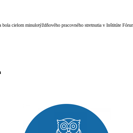
a bola cielom minulotýždňového pracovného stretnutia v Inštitúte Fór
a