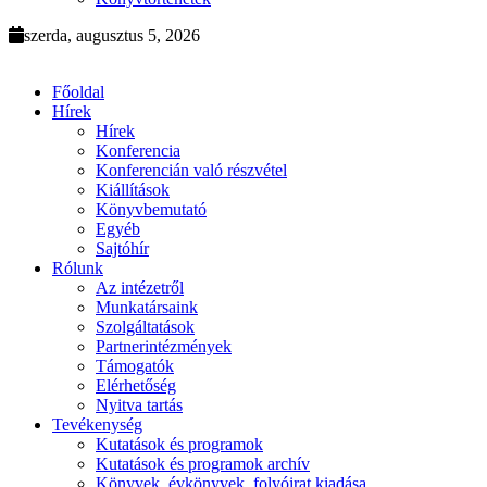
szerda, augusztus 5, 2026
Főoldal
Hírek
Hírek
Konferencia
Konferencián való részvétel
Kiállítások
Könyvbemutató
Egyéb
Sajtóhír
Rólunk
Az intézetről
Munkatársaink
Szolgáltatások
Partnerintézmények
Támogatók
Elérhetőség
Nyitva tartás
Tevékenység
Kutatások és programok
Kutatások és programok archív
Könyvek, évkönyvek, folyóirat kiadása