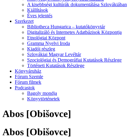
A kisebbségi kultúrák dokumentálása Szlovákiában
Kiállítások
Éves jelentés
Szerkezet
Bibliotheca Hungarica – kutatókönyvtár
Digitalizáló és Internetes Adatbázisok Központja
Etnológiai Központ
Gramma Nyelvi Iroda
Kiadói részleg
Szlovákiai Magyar Levéltár
Szociológiai és Demográfiai Kutatások Részlege
Történeti Kutatások Részlege
Könyváruház
Fórum Szemle
Fórum filmek
Podcastok
Bagoly mondja
Könyvtörténetek
Abos [Obišovce]
Abos [Obišovce]