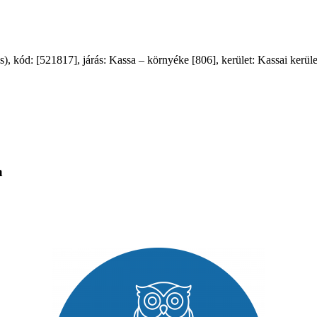
 kód: [521817], járás: Kassa – környéke [806], kerület: Kassai kerüle
a