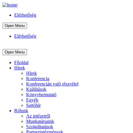
Elérhetőség
Open Menu
Elérhetőség
Open Menu
Főoldal
Hírek
Hírek
Konferencia
Konferencián való részvétel
Kiállítások
Könyvbemutató
Egyéb
Sajtóhír
Rólunk
Az intézetről
Munkatársaink
Szolgáltatások
Partnerintézmények