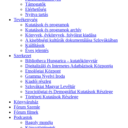
Támogatók
Elérhetőség
Nyitva tartás
Tevékenység
Kutatások és programok
Kutatások és programok archív
Könyvek, évkönyvek, folyóirat kiadása
A kisebbségi kultúrák dokumentálása Szlovákiában
Kiállítások
Éves jelentés
Szerkezet
Bibliotheca Hungarica – kutatókönyvtár
Digitalizáló és Internetes Adatbázisok Központja
Etnológiai Központ
Gramma Nyelvi Iroda
Kiadói részleg
Szlovákiai Magyar Levéltár
Szociológiai és Demográfiai Kutatások Részlege
Történeti Kutatások Részlege
Könyváruház
Fórum Szemle
Fórum filmek
Podcastok
Bagoly mondja
Könyvtörténetek