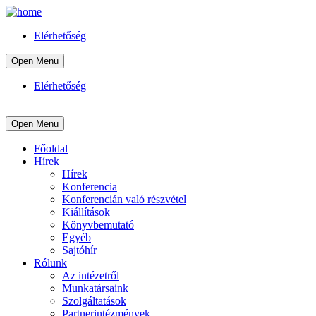
Elérhetőség
Open Menu
Elérhetőség
Open Menu
Főoldal
Hírek
Hírek
Konferencia
Konferencián való részvétel
Kiállítások
Könyvbemutató
Egyéb
Sajtóhír
Rólunk
Az intézetről
Munkatársaink
Szolgáltatások
Partnerintézmények