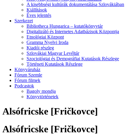
A kisebbségi kultúrák dokumentálása Szlovákiában
Kiállítások
Éves jelentés
Szerkezet
Bibliotheca Hungarica – kutatókönyvtár
Digitalizáló és Internetes Adatbázisok Központja
Etnológiai Központ
Gramma Nyelvi Iroda
Kiadói részleg
Szlovákiai Magyar Levéltár
Szociológiai és Demográfiai Kutatások Részlege
Történeti Kutatások Részlege
Könyváruház
Fórum Szemle
Fórum filmek
Podcastok
Bagoly mondja
Könyvtörténetek
Alsófricske [Fričkovce]
Alsófricske [Fričkovce]