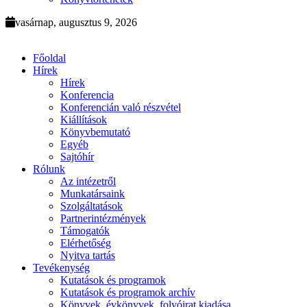
vasárnap, augusztus 9, 2026
Főoldal
Hírek
Hírek
Konferencia
Konferencián való részvétel
Kiállítások
Könyvbemutató
Egyéb
Sajtóhír
Rólunk
Az intézetről
Munkatársaink
Szolgáltatások
Partnerintézmények
Támogatók
Elérhetőség
Nyitva tartás
Tevékenység
Kutatások és programok
Kutatások és programok archív
Könyvek, évkönyvek, folyóirat kiadása