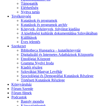
Támogatók
Elérhetőség
Nyitva tartás
Tevékenység
Kutatások és programok
Kutatások és programok archív
Könyvek, évkönyvek, folyóirat kiadása
A kisebbségi kultúrák dokumentálása Szlovákiában
Kiállítások
Éves jelentés
Szerkezet
Bibliotheca Hungarica – kutatókönyvtár
Digitalizáló és Internetes Adatbázisok Központja
Etnológiai Központ
Gramma Nyelvi Iroda
Kiadói részleg
Szlovákiai Magyar Levéltár
Szociológiai és Demográfiai Kutatások Részlege
Történeti Kutatások Részlege
Könyváruház
Fórum Szemle
Fórum filmek
Podcastok
Bagoly mondja
Könyvtörténetek