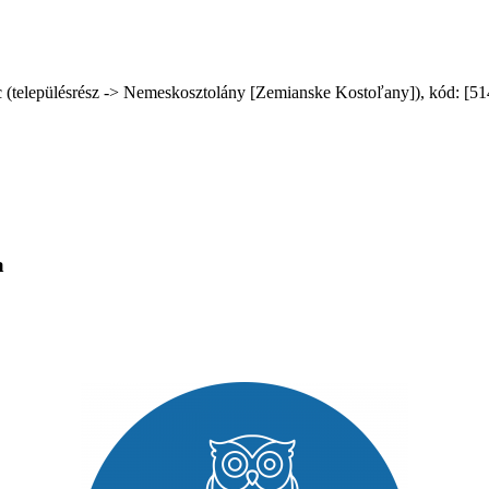
településrész -> Nemeskosztolány [Zemianske Kostoľany]), kód: [514454
a