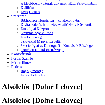
A kisebbségi kultúrák dokumentálása Szlovákiában
Kiállítások
Éves jelentés
Szerkezet
Bibliotheca Hungarica – kutatókönyvtár
Digitalizáló és Internetes Adatbázisok Központja
Etnológiai Központ
Gramma Nyelvi Iroda
Kiadói részleg
Szlovákiai Magyar Levéltár
Szociológiai és Demográfiai Kutatások Részlege
Történeti Kutatások Részlege
Könyváruház
Fórum Szemle
Fórum filmek
Podcastok
Bagoly mondja
Könyvtörténetek
Alsólelóc [Dolné Lelovce]
Alsólelóc [Dolné Lelovce]