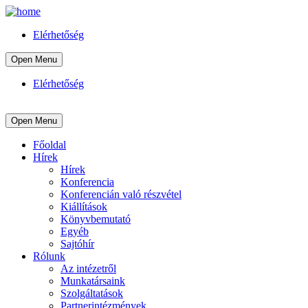
Elérhetőség
Open Menu
Elérhetőség
Open Menu
Főoldal
Hírek
Hírek
Konferencia
Konferencián való részvétel
Kiállítások
Könyvbemutató
Egyéb
Sajtóhír
Rólunk
Az intézetről
Munkatársaink
Szolgáltatások
Partnerintézmények