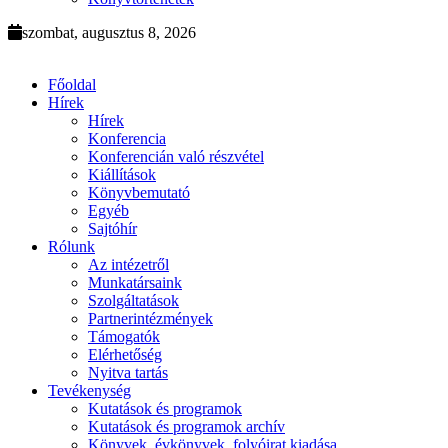
szombat, augusztus 8, 2026
Főoldal
Hírek
Hírek
Konferencia
Konferencián való részvétel
Kiállítások
Könyvbemutató
Egyéb
Sajtóhír
Rólunk
Az intézetről
Munkatársaink
Szolgáltatások
Partnerintézmények
Támogatók
Elérhetőség
Nyitva tartás
Tevékenység
Kutatások és programok
Kutatások és programok archív
Könyvek, évkönyvek, folyóirat kiadása