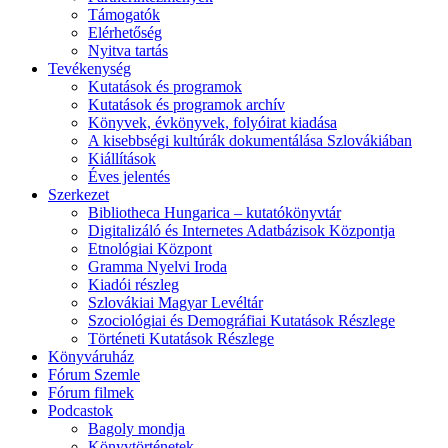
Támogatók
Elérhetőség
Nyitva tartás
Tevékenység
Kutatások és programok
Kutatások és programok archív
Könyvek, évkönyvek, folyóirat kiadása
A kisebbségi kultúrák dokumentálása Szlovákiában
Kiállítások
Éves jelentés
Szerkezet
Bibliotheca Hungarica – kutatókönyvtár
Digitalizáló és Internetes Adatbázisok Központja
Etnológiai Központ
Gramma Nyelvi Iroda
Kiadói részleg
Szlovákiai Magyar Levéltár
Szociológiai és Demográfiai Kutatások Részlege
Történeti Kutatások Részlege
Könyváruház
Fórum Szemle
Fórum filmek
Podcastok
Bagoly mondja
Könyvtörténetek