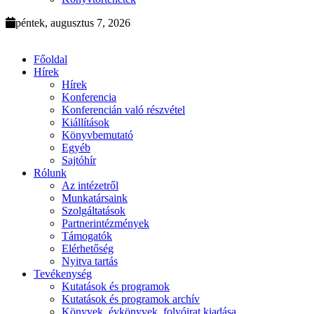
péntek, augusztus 7, 2026
Főoldal
Hírek
Hírek
Konferencia
Konferencián való részvétel
Kiállítások
Könyvbemutató
Egyéb
Sajtóhír
Rólunk
Az intézetről
Munkatársaink
Szolgáltatások
Partnerintézmények
Támogatók
Elérhetőség
Nyitva tartás
Tevékenység
Kutatások és programok
Kutatások és programok archív
Könyvek, évkönyvek, folyóirat kiadása