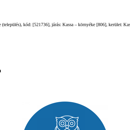
lepülés), kód: [521736], járás: Kassa – környéke [806], kerület: Kass
a