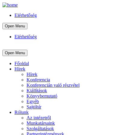
Elérhetőség
Open Menu
Elérhetőség
Open Menu
Főoldal
Hírek
Hírek
Konferencia
Konferencián való részvétel
Kiállítások
Könyvbemutató
Egyéb
Sajtóhír
Rólunk
Az intézetről
Munkatársaink
Szolgáltatások
Partnerintézmények