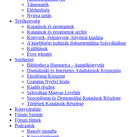
Támogatók
Elérhetőség
Nyitva tartás
Tevékenység
Kutatások és programok
Kutatások és programok archív
Könyvek, évkönyvek, folyóirat kiadása
A kisebbségi kultúrák dokumentálása Szlovákiában
Kiállítások
Éves jelentés
Szerkezet
Bibliotheca Hungarica – kutatókönyvtár
Digitalizáló és Internetes Adatbázisok Központja
Etnológiai Központ
Gramma Nyelvi Iroda
Kiadói részleg
Szlovákiai Magyar Levéltár
Szociológiai és Demográfiai Kutatások Részlege
Történeti Kutatások Részlege
Könyváruház
Fórum Szemle
Fórum filmek
Podcastok
Bagoly mondja
Könyvtörténetek