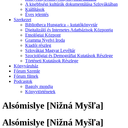
A kisebbségi kultúrák dokumentálása Szlovákiában
Kiállítások
Éves jelentés
Szerkezet
Bibliotheca Hungarica – kutatókönyvtár
Digitalizáló és Internetes Adatbázisok Központja
Etnológiai Központ
Gramma Nyelvi Iroda
Kiadói részleg
Szlovákiai Magyar Levéltár
Szociológiai és Demográfiai Kutatások Részlege
Történeti Kutatások Részlege
Könyváruház
Fórum Szemle
Fórum filmek
Podcastok
Bagoly mondja
Könyvtörténetek
Alsómislye [Nižná Myšľa]
Alsómislye [Nižná Myšľa]