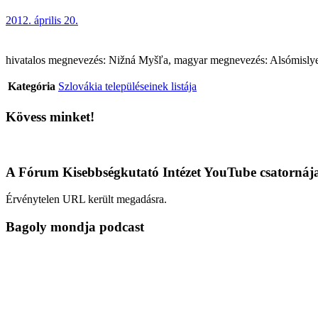
2012. április 20.
hivatalos megnevezés: Nižná Myšľa, magyar megnevezés: Alsómislye (te
Kategória
Szlovákia településeinek listája
Kövess minket!
A Fórum Kisebbségkutató Intézet YouTube csatornáj
Érvénytelen URL került megadásra.
Bagoly mondja podcast