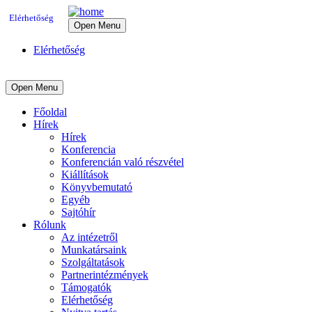
Elérhetőség
Open Menu
Elérhetőség
Open Menu
Főoldal
Hírek
Hírek
Konferencia
Konferencián való részvétel
Kiállítások
Könyvbemutató
Egyéb
Sajtóhír
Rólunk
Az intézetről
Munkatársaink
Szolgáltatások
Partnerintézmények
Támogatók
Elérhetőség