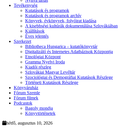
Nyitva tartás
Tevékenység
Kutatások és programok
Kutatások és programok archív
Könyvek, évkönyvek, folyóirat kiadása
A kisebbségi kultúrák dokumentálása Szlovákiában
Kiállítások
Éves jelentés
Szerkezet
Bibliotheca Hungarica – kutatókönyvtár
Digitalizáló és Internetes Adatbázisok Központja
Etnológiai Központ
Gramma Nyelvi Iroda
Kiadói részleg
Szlovákiai Magyar Levéltár
Szociológiai és Demográfiai Kutatások Részlege
Történeti Kutatások Részlege
Könyváruház
Fórum Szemle
Fórum filmek
Podcastok
Bagoly mondja
Könyvtörténetek
hétfő, augusztus 10, 2026