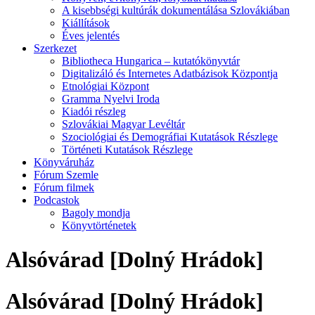
A kisebbségi kultúrák dokumentálása Szlovákiában
Kiállítások
Éves jelentés
Szerkezet
Bibliotheca Hungarica – kutatókönyvtár
Digitalizáló és Internetes Adatbázisok Központja
Etnológiai Központ
Gramma Nyelvi Iroda
Kiadói részleg
Szlovákiai Magyar Levéltár
Szociológiai és Demográfiai Kutatások Részlege
Történeti Kutatások Részlege
Könyváruház
Fórum Szemle
Fórum filmek
Podcastok
Bagoly mondja
Könyvtörténetek
Alsóvárad [Dolný Hrádok]
Alsóvárad [Dolný Hrádok]