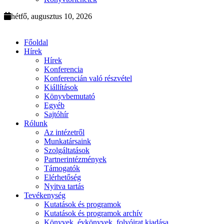
hétfő, augusztus 10, 2026
Főoldal
Hírek
Hírek
Konferencia
Konferencián való részvétel
Kiállítások
Könyvbemutató
Egyéb
Sajtóhír
Rólunk
Az intézetről
Munkatársaink
Szolgáltatások
Partnerintézmények
Támogatók
Elérhetőség
Nyitva tartás
Tevékenység
Kutatások és programok
Kutatások és programok archív
Könyvek, évkönyvek, folyóirat kiadása