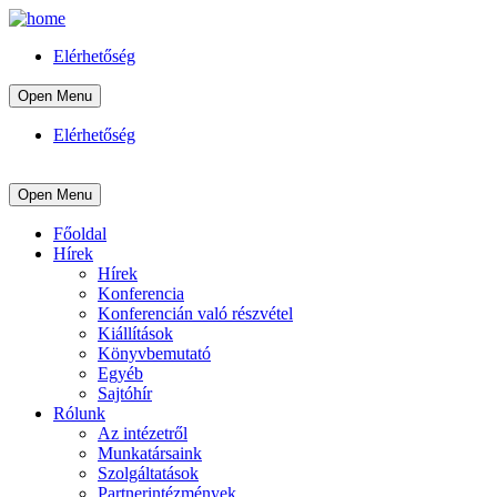
Elérhetőség
Open Menu
Elérhetőség
Open Menu
Főoldal
Hírek
Hírek
Konferencia
Konferencián való részvétel
Kiállítások
Könyvbemutató
Egyéb
Sajtóhír
Rólunk
Az intézetről
Munkatársaink
Szolgáltatások
Partnerintézmények