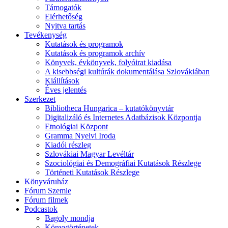
Támogatók
Elérhetőség
Nyitva tartás
Tevékenység
Kutatások és programok
Kutatások és programok archív
Könyvek, évkönyvek, folyóirat kiadása
A kisebbségi kultúrák dokumentálása Szlovákiában
Kiállítások
Éves jelentés
Szerkezet
Bibliotheca Hungarica – kutatókönyvtár
Digitalizáló és Internetes Adatbázisok Központja
Etnológiai Központ
Gramma Nyelvi Iroda
Kiadói részleg
Szlovákiai Magyar Levéltár
Szociológiai és Demográfiai Kutatások Részlege
Történeti Kutatások Részlege
Könyváruház
Fórum Szemle
Fórum filmek
Podcastok
Bagoly mondja
Könyvtörténetek