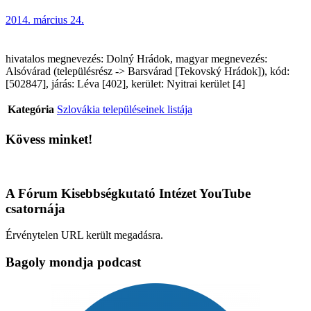
2014. március 24.
hivatalos megnevezés: Dolný Hrádok, magyar megnevezés:
Alsóvárad (településrész -> Barsvárad [Tekovský Hrádok]), kód:
[502847], járás: Léva [402], kerület: Nyitrai kerület [4]
Kategória
Szlovákia településeinek listája
Kövess minket!
A Fórum Kisebbségkutató Intézet YouTube
csatornája
Érvénytelen URL került megadásra.
Bagoly mondja podcast