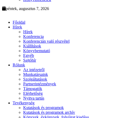
péntek, augusztus 7, 2026
Főoldal
Hírek
Hírek
Konferencia
Konferencián való részvétel
Kiállítások
Könyvbemutató
Egyéb
Sajtóhír
Rólunk
Az intézetről
Munkatársaink
Szolgáltatások
Partnerintézmények
Támogatók
Elérhetőség
Nyitva tartás
Tevékenység
Kutatások és programok
Kutatások és programok archív
Könyvek, évkönyvek, folyóirat kiadása