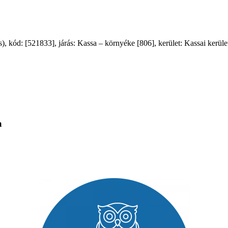
 kód: [521833], járás: Kassa – környéke [806], kerület: Kassai kerület
a