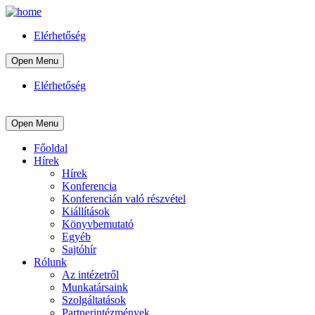
Elérhetőség
Open Menu
Elérhetőség
Open Menu
Főoldal
Hírek
Hírek
Konferencia
Konferencián való részvétel
Kiállítások
Könyvbemutató
Egyéb
Sajtóhír
Rólunk
Az intézetről
Munkatársaink
Szolgáltatások
Partnerintézmények