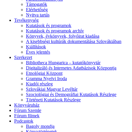
Támogatók
Elérhetőség
Nyitva tartás
Tevékenység
Kutatások és programok
Kutatások és programok archív
Könyvek, évkönyvek, folyóirat kiadása
A kisebbségi kultúrák dokumentálása Szlovákiában
Kiállítások
Éves jelentés
Szerkezet
Bibliotheca Hungarica – kutatókönyvtár
Digitalizáló és Internetes Adatbázisok Központja
Etnológiai Központ
Gramma Nyelvi Iroda
Kiadói részleg
Szlovákiai Magyar Levéltár
Szociológiai és Demográfiai Kutatások Részlege
Történeti Kutatások Részlege
Könyváruház
Fórum Szemle
Fórum filmek
Podcastok
Bagoly mondja
Könyvtörténetek