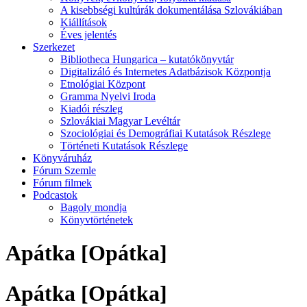
A kisebbségi kultúrák dokumentálása Szlovákiában
Kiállítások
Éves jelentés
Szerkezet
Bibliotheca Hungarica – kutatókönyvtár
Digitalizáló és Internetes Adatbázisok Központja
Etnológiai Központ
Gramma Nyelvi Iroda
Kiadói részleg
Szlovákiai Magyar Levéltár
Szociológiai és Demográfiai Kutatások Részlege
Történeti Kutatások Részlege
Könyváruház
Fórum Szemle
Fórum filmek
Podcastok
Bagoly mondja
Könyvtörténetek
Apátka [Opátka]
Apátka [Opátka]