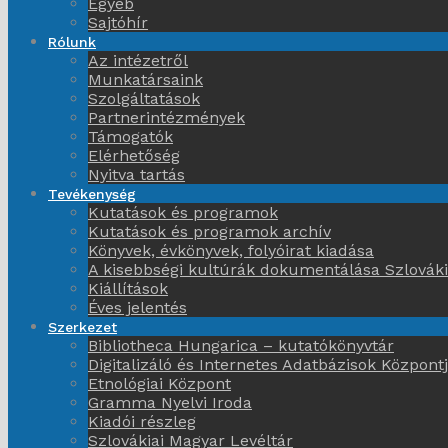
Egyéb
Sajtóhír
Rólunk
Az intézetről
Munkatársaink
Szolgáltatások
Partnerintézmények
Támogatók
Elérhetőség
Nyitva tartás
Tevékenység
Kutatások és programok
Kutatások és programok archív
Könyvek, évkönyvek, folyóirat kiadása
A kisebbségi kultúrák dokumentálása Szlovák
Kiállítások
Éves jelentés
Szerkezet
Bibliotheca Hungarica – kutatókönyvtár
Digitalizáló és Internetes Adatbázisok Központ
Etnológiai Központ
Gramma Nyelvi Iroda
Kiadói részleg
Szlovákiai Magyar Levéltár