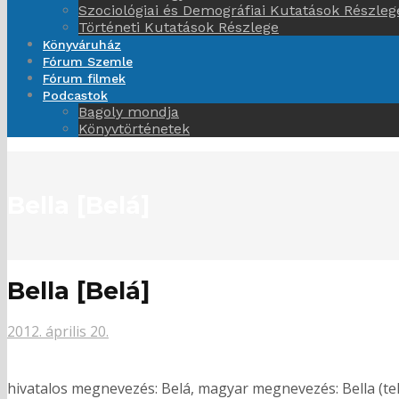
Szociológiai és Demográfiai Kutatások Részleg
Történeti Kutatások Részlege
Könyváruház
Fórum Szemle
Fórum filmek
Podcastok
Bagoly mondja
Könyvtörténetek
Bella [Belá]
Bella [Belá]
2012. április 20.
hivatalos megnevezés: Belá, magyar megnevezés: Bella (telep