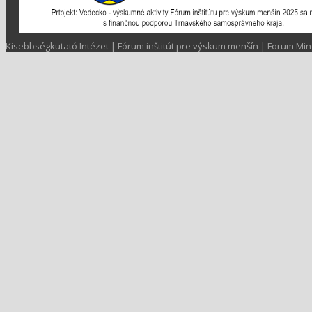
Kisebbségkutató Intézet | Fórum inštitút pre výskum menšín | Forum Min