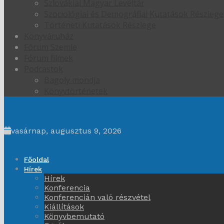
Szlovákiai Magyar Levéltár
Szociológiai és Demográfiai Kutatások Részlege
Történeti Kutatások Részlege
Könyváruház
Fórum Szemle
Fórum filmek
Podcastok
Bagoly mondja
Könyvtörténetek
vasárnap, augusztus 9, 2026
Főoldal
Hírek
Hírek
Konferencia
Konferencián való részvétel
Kiállítások
Könyvbemutató