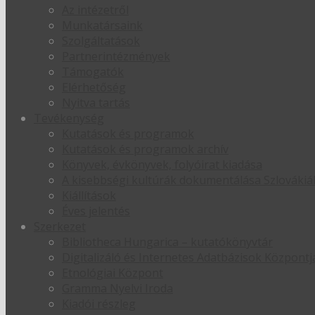
Az intézetről
Munkatársaink
Szolgáltatások
Partnerintézmények
Támogatók
Elérhetőség
Nyitva tartás
Tevékenység
Kutatások és programok
Kutatások és programok archív
Könyvek, évkönyvek, folyóirat kiadása
A kisebbségi kultúrák dokumentálása Szlováki
Kiállítások
Éves jelentés
Szerkezet
Bibliotheca Hungarica – kutatókönyvtár
Digitalizáló és Internetes Adatbázisok Központj
Etnológiai Központ
Gramma Nyelvi Iroda
Kiadói részleg