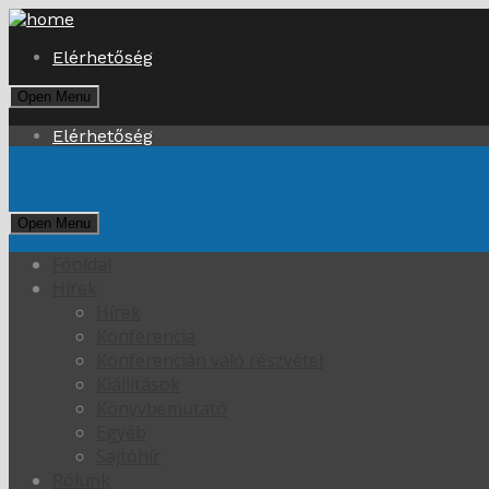
Elérhetőség
Open Menu
Elérhetőség
Open Menu
Főoldal
Hírek
Hírek
Konferencia
Konferencián való részvétel
Kiállítások
Könyvbemutató
Egyéb
Sajtóhír
Rólunk