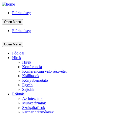
Elérhetőség
Open Menu
Elérhetőség
Open Menu
Főoldal
Hírek
Hírek
Konferencia
Konferencián való részvétel
Kiállítások
Könyvbemutató
Egyéb
Sajtóhír
Rólunk
Az intézetről
Munkatársaink
Szolgáltatások
Partnerintézmények