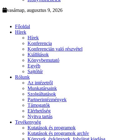
vasárnap, augusztus 9, 2026
Főoldal
Hírek
Hírek
Konferencia
Konferencián való részvétel
Kiállítások
Könyvbemutató
Egyéb
Sajtóhír
Rólunk
Az intézetről
Munkatársaink
Szolgáltatások
Partnerintézmények
Támogatók
Elérhetőség
Nyitva tartás
Tevékenység
Kutatások és programok
Kutatások és programok archív
Könyvek, évkönyvek, folyóirat kiadása