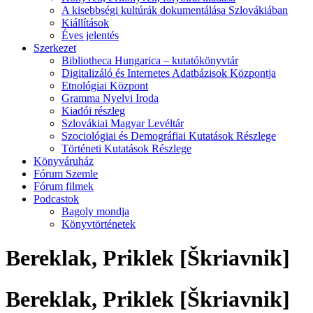
A kisebbségi kultúrák dokumentálása Szlovákiában
Kiállítások
Éves jelentés
Szerkezet
Bibliotheca Hungarica – kutatókönyvtár
Digitalizáló és Internetes Adatbázisok Központja
Etnológiai Központ
Gramma Nyelvi Iroda
Kiadói részleg
Szlovákiai Magyar Levéltár
Szociológiai és Demográfiai Kutatások Részlege
Történeti Kutatások Részlege
Könyváruház
Fórum Szemle
Fórum filmek
Podcastok
Bagoly mondja
Könyvtörténetek
Bereklak, Priklek [Škriavnik]
Bereklak, Priklek [Škriavnik]