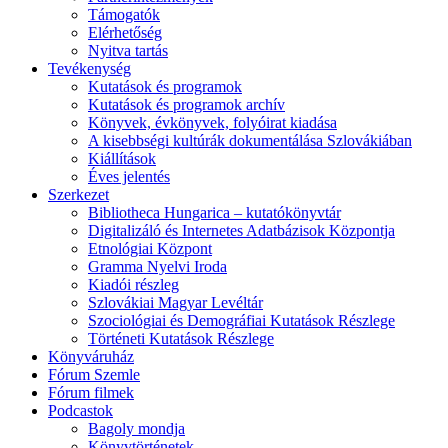
Támogatók
Elérhetőség
Nyitva tartás
Tevékenység
Kutatások és programok
Kutatások és programok archív
Könyvek, évkönyvek, folyóirat kiadása
A kisebbségi kultúrák dokumentálása Szlovákiában
Kiállítások
Éves jelentés
Szerkezet
Bibliotheca Hungarica – kutatókönyvtár
Digitalizáló és Internetes Adatbázisok Központja
Etnológiai Központ
Gramma Nyelvi Iroda
Kiadói részleg
Szlovákiai Magyar Levéltár
Szociológiai és Demográfiai Kutatások Részlege
Történeti Kutatások Részlege
Könyváruház
Fórum Szemle
Fórum filmek
Podcastok
Bagoly mondja
Könyvtörténetek