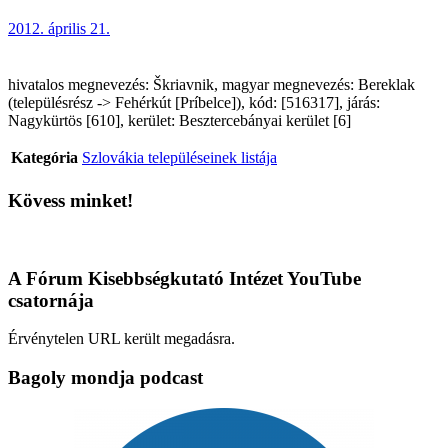
2012. április 21.
hivatalos megnevezés: Škriavnik, magyar megnevezés: Bereklak
(településrész -> Fehérkút [Príbelce]), kód: [516317], járás:
Nagykürtös [610], kerület: Besztercebányai kerület [6]
Kategória
Szlovákia településeinek listája
Kövess minket!
A Fórum Kisebbségkutató Intézet YouTube
csatornája
Érvénytelen URL került megadásra.
Bagoly mondja podcast