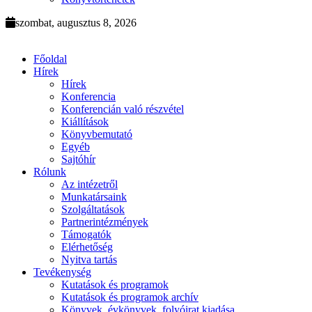
szombat, augusztus 8, 2026
Főoldal
Hírek
Hírek
Konferencia
Konferencián való részvétel
Kiállítások
Könyvbemutató
Egyéb
Sajtóhír
Rólunk
Az intézetről
Munkatársaink
Szolgáltatások
Partnerintézmények
Támogatók
Elérhetőség
Nyitva tartás
Tevékenység
Kutatások és programok
Kutatások és programok archív
Könyvek, évkönyvek, folyóirat kiadása