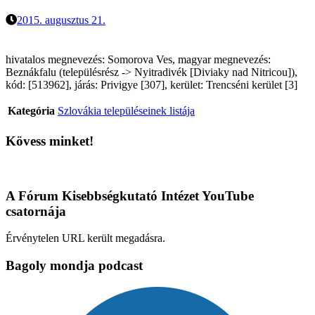
2015. augusztus 21.
hivatalos megnevezés: Somorova Ves, magyar megnevezés:
Beznákfalu (településrész -> Nyitradivék [Diviaky nad Nitricou]),
kód: [513962], járás: Privigye [307], kerület: Trencséni kerület [3]
Kategória
Szlovákia településeinek listája
Kövess minket!
A Fórum Kisebbségkutató Intézet YouTube
csatornája
Érvénytelen URL került megadásra.
Bagoly mondja podcast