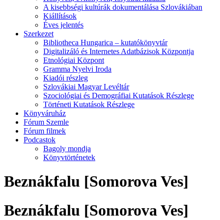
A kisebbségi kultúrák dokumentálása Szlovákiában
Kiállítások
Éves jelentés
Szerkezet
Bibliotheca Hungarica – kutatókönyvtár
Digitalizáló és Internetes Adatbázisok Központja
Etnológiai Központ
Gramma Nyelvi Iroda
Kiadói részleg
Szlovákiai Magyar Levéltár
Szociológiai és Demográfiai Kutatások Részlege
Történeti Kutatások Részlege
Könyváruház
Fórum Szemle
Fórum filmek
Podcastok
Bagoly mondja
Könyvtörténetek
Beznákfalu [Somorova Ves]
Beznákfalu [Somorova Ves]