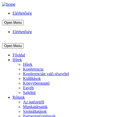
Elérhetőség
Open Menu
Elérhetőség
Open Menu
Főoldal
Hírek
Hírek
Konferencia
Konferencián való részvétel
Kiállítások
Könyvbemutató
Egyéb
Sajtóhír
Rólunk
Az intézetről
Munkatársaink
Szolgáltatások
Partnerintézmények