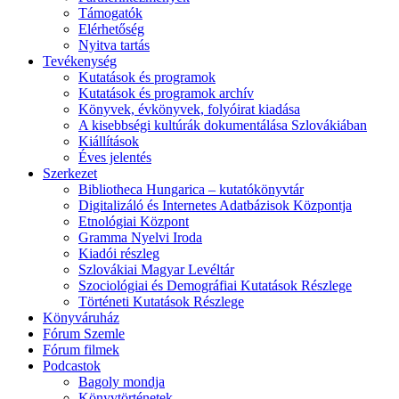
Támogatók
Elérhetőség
Nyitva tartás
Tevékenység
Kutatások és programok
Kutatások és programok archív
Könyvek, évkönyvek, folyóirat kiadása
A kisebbségi kultúrák dokumentálása Szlovákiában
Kiállítások
Éves jelentés
Szerkezet
Bibliotheca Hungarica – kutatókönyvtár
Digitalizáló és Internetes Adatbázisok Központja
Etnológiai Központ
Gramma Nyelvi Iroda
Kiadói részleg
Szlovákiai Magyar Levéltár
Szociológiai és Demográfiai Kutatások Részlege
Történeti Kutatások Részlege
Könyváruház
Fórum Szemle
Fórum filmek
Podcastok
Bagoly mondja
Könyvtörténetek