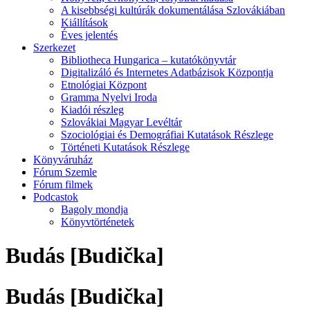
A kisebbségi kultúrák dokumentálása Szlovákiában
Kiállítások
Éves jelentés
Szerkezet
Bibliotheca Hungarica – kutatókönyvtár
Digitalizáló és Internetes Adatbázisok Központja
Etnológiai Központ
Gramma Nyelvi Iroda
Kiadói részleg
Szlovákiai Magyar Levéltár
Szociológiai és Demográfiai Kutatások Részlege
Történeti Kutatások Részlege
Könyváruház
Fórum Szemle
Fórum filmek
Podcastok
Bagoly mondja
Könyvtörténetek
Budás [Budička]
Budás [Budička]