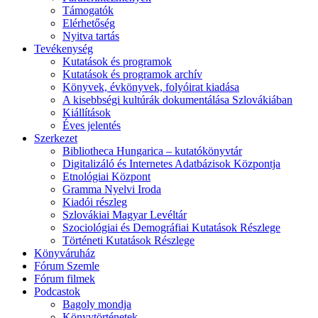
Támogatók
Elérhetőség
Nyitva tartás
Tevékenység
Kutatások és programok
Kutatások és programok archív
Könyvek, évkönyvek, folyóirat kiadása
A kisebbségi kultúrák dokumentálása Szlovákiában
Kiállítások
Éves jelentés
Szerkezet
Bibliotheca Hungarica – kutatókönyvtár
Digitalizáló és Internetes Adatbázisok Központja
Etnológiai Központ
Gramma Nyelvi Iroda
Kiadói részleg
Szlovákiai Magyar Levéltár
Szociológiai és Demográfiai Kutatások Részlege
Történeti Kutatások Részlege
Könyváruház
Fórum Szemle
Fórum filmek
Podcastok
Bagoly mondja
Könyvtörténetek