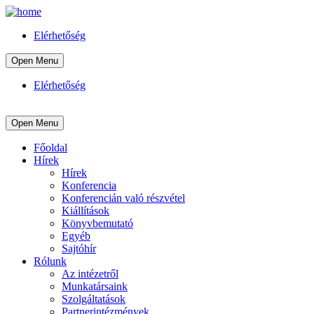
Elérhetőség
Open Menu
Elérhetőség
Open Menu
Főoldal
Hírek
Hírek
Konferencia
Konferencián való részvétel
Kiállítások
Könyvbemutató
Egyéb
Sajtóhír
Rólunk
Az intézetről
Munkatársaink
Szolgáltatások
Partnerintézmények