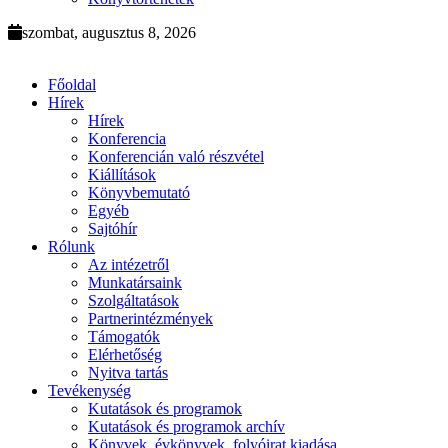
szombat, augusztus 8, 2026
Főoldal
Hírek
Hírek
Konferencia
Konferencián való részvétel
Kiállítások
Könyvbemutató
Egyéb
Sajtóhír
Rólunk
Az intézetről
Munkatársaink
Szolgáltatások
Partnerintézmények
Támogatók
Elérhetőség
Nyitva tartás
Tevékenység
Kutatások és programok
Kutatások és programok archív
Könyvek, évkönyvek, folyóirat kiadása