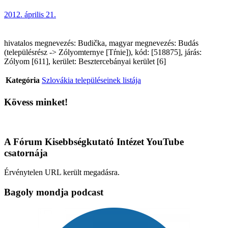
2012. április 21.
hivatalos megnevezés: Budička, magyar megnevezés: Budás
(településrész -> Zólyomternye [Tŕnie]), kód: [518875], járás:
Zólyom [611], kerület: Besztercebányai kerület [6]
Kategória
Szlovákia településeinek listája
Kövess minket!
A Fórum Kisebbségkutató Intézet YouTube
csatornája
Érvénytelen URL került megadásra.
Bagoly mondja podcast