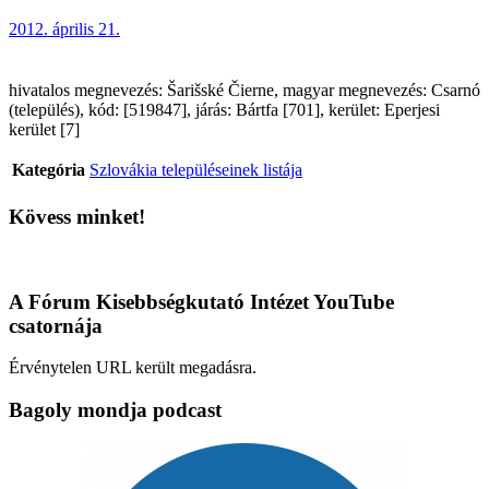
2012. április 21.
hivatalos megnevezés: Šarišské Čierne, magyar megnevezés: Csarnó
(település), kód: [519847], járás: Bártfa [701], kerület: Eperjesi
kerület [7]
Kategória
Szlovákia településeinek listája
Kövess minket!
A Fórum Kisebbségkutató Intézet YouTube
csatornája
Érvénytelen URL került megadásra.
Bagoly mondja podcast