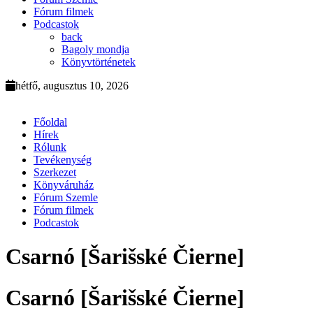
Fórum filmek
Podcastok
back
Bagoly mondja
Könyvtörténetek
hétfő, augusztus 10, 2026
Főoldal
Hírek
Rólunk
Tevékenység
Szerkezet
Könyváruház
Fórum Szemle
Fórum filmek
Podcastok
Csarnó [Šarišské Čierne]
Csarnó [Šarišské Čierne]