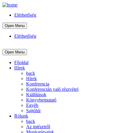
Elérhetőség
Open Menu
Elérhetőség
Open Menu
Főoldal
Hírek
back
Hírek
Konferencia
Konferencián való részvétel
Kiállítások
Könyvbemutató
Egyéb
Sajtóhír
Rólunk
back
Az intézetről
Munkatársaink