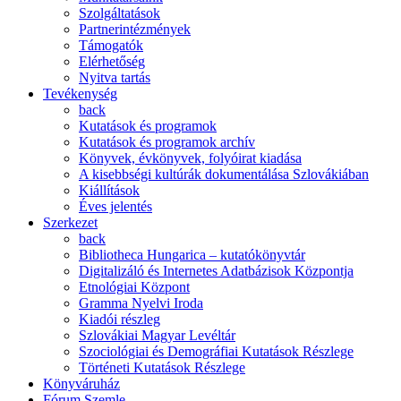
Szolgáltatások
Partnerintézmények
Támogatók
Elérhetőség
Nyitva tartás
Tevékenység
back
Kutatások és programok
Kutatások és programok archív
Könyvek, évkönyvek, folyóirat kiadása
A kisebbségi kultúrák dokumentálása Szlovákiában
Kiállítások
Éves jelentés
Szerkezet
back
Bibliotheca Hungarica – kutatókönyvtár
Digitalizáló és Internetes Adatbázisok Központja
Etnológiai Központ
Gramma Nyelvi Iroda
Kiadói részleg
Szlovákiai Magyar Levéltár
Szociológiai és Demográfiai Kutatások Részlege
Történeti Kutatások Részlege
Könyváruház
Fórum Szemle