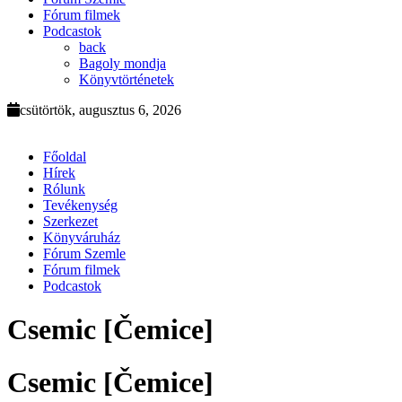
Fórum filmek
Podcastok
back
Bagoly mondja
Könyvtörténetek
csütörtök, augusztus 6, 2026
Főoldal
Hírek
Rólunk
Tevékenység
Szerkezet
Könyváruház
Fórum Szemle
Fórum filmek
Podcastok
Csemic [Čemice]
Csemic [Čemice]