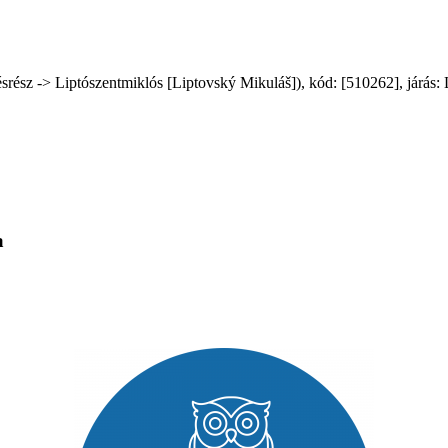
sz -> Liptószentmiklós [Liptovský Mikuláš]), kód: [510262], járás: Li
a