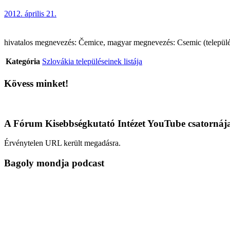
2012. április 21.
hivatalos megnevezés: Čemice, magyar megnevezés: Csemic (településré
Kategória
Szlovákia településeinek listája
Kövess minket!
A Fórum Kisebbségkutató Intézet YouTube csatornáj
Érvénytelen URL került megadásra.
Bagoly mondja podcast