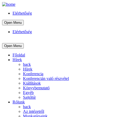
Elérhetőség
Open Menu
Elérhetőség
Open Menu
Főoldal
Hírek
back
Hírek
Konferencia
Konferencián való részvétel
Kiállítások
Könyvbemutató
Egyéb
Sajtóhír
Rólunk
back
Az intézetről
Munkatársaink