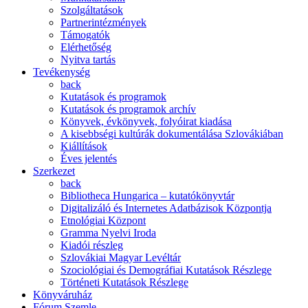
Szolgáltatások
Partnerintézmények
Támogatók
Elérhetőség
Nyitva tartás
Tevékenység
back
Kutatások és programok
Kutatások és programok archív
Könyvek, évkönyvek, folyóirat kiadása
A kisebbségi kultúrák dokumentálása Szlovákiában
Kiállítások
Éves jelentés
Szerkezet
back
Bibliotheca Hungarica – kutatókönyvtár
Digitalizáló és Internetes Adatbázisok Központja
Etnológiai Központ
Gramma Nyelvi Iroda
Kiadói részleg
Szlovákiai Magyar Levéltár
Szociológiai és Demográfiai Kutatások Részlege
Történeti Kutatások Részlege
Könyváruház
Fórum Szemle