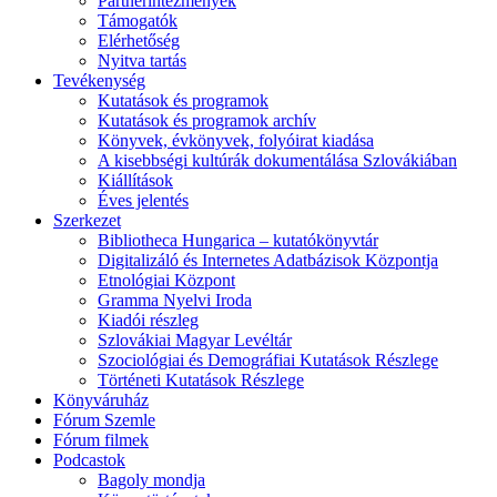
Partnerintézmények
Támogatók
Elérhetőség
Nyitva tartás
Tevékenység
Kutatások és programok
Kutatások és programok archív
Könyvek, évkönyvek, folyóirat kiadása
A kisebbségi kultúrák dokumentálása Szlovákiában
Kiállítások
Éves jelentés
Szerkezet
Bibliotheca Hungarica – kutatókönyvtár
Digitalizáló és Internetes Adatbázisok Központja
Etnológiai Központ
Gramma Nyelvi Iroda
Kiadói részleg
Szlovákiai Magyar Levéltár
Szociológiai és Demográfiai Kutatások Részlege
Történeti Kutatások Részlege
Könyváruház
Fórum Szemle
Fórum filmek
Podcastok
Bagoly mondja