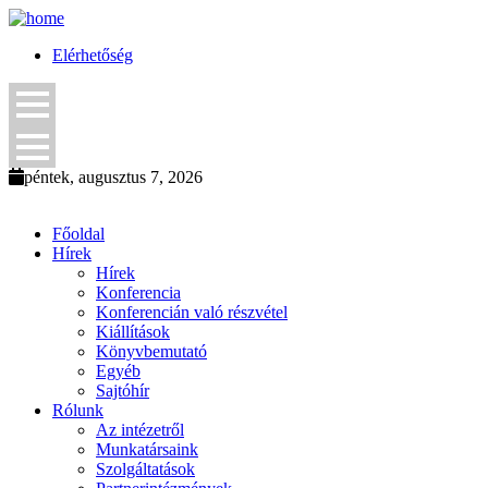
Elérhetőség
péntek, augusztus 7, 2026
Főoldal
Hírek
Hírek
Konferencia
Konferencián való részvétel
Kiállítások
Könyvbemutató
Egyéb
Sajtóhír
Rólunk
Az intézetről
Munkatársaink
Szolgáltatások