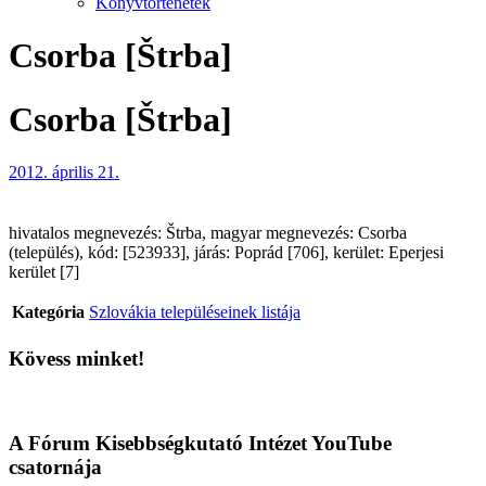
Könyvtörténetek
Csorba [Štrba]
Csorba [Štrba]
2012. április 21.
hivatalos megnevezés: Štrba, magyar megnevezés: Csorba
(település), kód: [523933], járás: Poprád [706], kerület: Eperjesi
kerület [7]
Kategória
Szlovákia településeinek listája
Kövess minket!
A Fórum Kisebbségkutató Intézet YouTube
csatornája