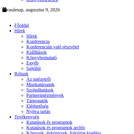
vasárnap, augusztus 9, 2026
Főoldal
Hírek
Hírek
Konferencia
Konferencián való részvétel
Kiállítások
Könyvbemutató
Egyéb
Sajtóhír
Rólunk
Az intézetről
Munkatársaink
Szolgáltatások
Partnerintézmények
Támogatók
Elérhetőség
Nyitva tartás
Tevékenység
Kutatások és programok
Kutatások és programok archív
Könyvek, évkönyvek, folyóirat kiadása