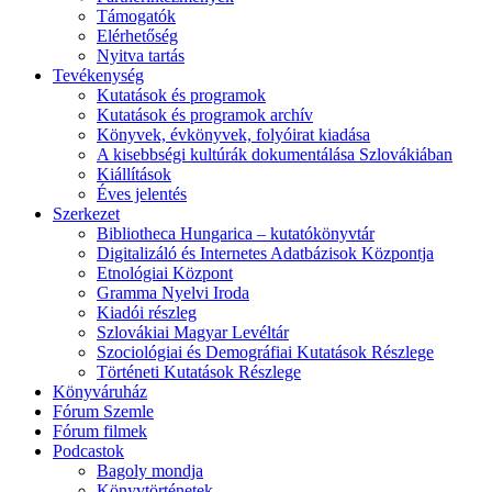
Támogatók
Elérhetőség
Nyitva tartás
Tevékenység
Kutatások és programok
Kutatások és programok archív
Könyvek, évkönyvek, folyóirat kiadása
A kisebbségi kultúrák dokumentálása Szlovákiában
Kiállítások
Éves jelentés
Szerkezet
Bibliotheca Hungarica – kutatókönyvtár
Digitalizáló és Internetes Adatbázisok Központja
Etnológiai Központ
Gramma Nyelvi Iroda
Kiadói részleg
Szlovákiai Magyar Levéltár
Szociológiai és Demográfiai Kutatások Részlege
Történeti Kutatások Részlege
Könyváruház
Fórum Szemle
Fórum filmek
Podcastok
Bagoly mondja
Könyvtörténetek