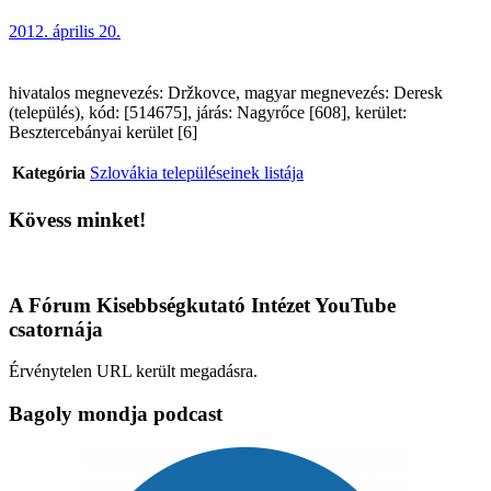
2012. április 20.
hivatalos megnevezés: Držkovce, magyar megnevezés: Deresk
(település), kód: [514675], járás: Nagyrőce [608], kerület:
Besztercebányai kerület [6]
Kategória
Szlovákia településeinek listája
Kövess minket!
A Fórum Kisebbségkutató Intézet YouTube
csatornája
Érvénytelen URL került megadásra.
Bagoly mondja podcast