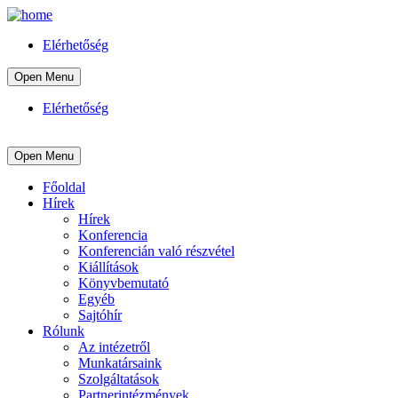
Elérhetőség
Open Menu
Elérhetőség
Open Menu
Főoldal
Hírek
Hírek
Konferencia
Konferencián való részvétel
Kiállítások
Könyvbemutató
Egyéb
Sajtóhír
Rólunk
Az intézetről
Munkatársaink
Szolgáltatások
Partnerintézmények