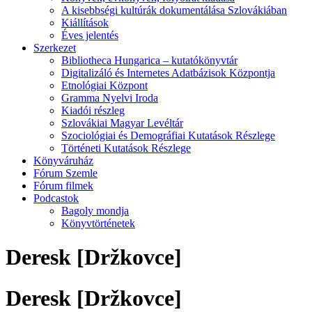
A kisebbségi kultúrák dokumentálása Szlovákiában
Kiállítások
Éves jelentés
Szerkezet
Bibliotheca Hungarica – kutatókönyvtár
Digitalizáló és Internetes Adatbázisok Központja
Etnológiai Központ
Gramma Nyelvi Iroda
Kiadói részleg
Szlovákiai Magyar Levéltár
Szociológiai és Demográfiai Kutatások Részlege
Történeti Kutatások Részlege
Könyváruház
Fórum Szemle
Fórum filmek
Podcastok
Bagoly mondja
Könyvtörténetek
Deresk [Držkovce]
Deresk [Držkovce]