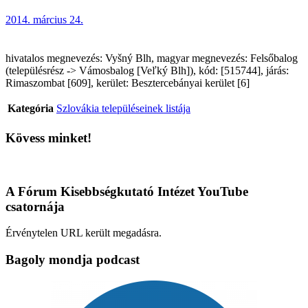
2014. március 24.
hivatalos megnevezés: Vyšný Blh, magyar megnevezés: Felsőbalog
(településrész -> Vámosbalog [Veľký Blh]), kód: [515744], járás:
Rimaszombat [609], kerület: Besztercebányai kerület [6]
Kategória
Szlovákia településeinek listája
Kövess minket!
A Fórum Kisebbségkutató Intézet YouTube
csatornája
Érvénytelen URL került megadásra.
Bagoly mondja podcast