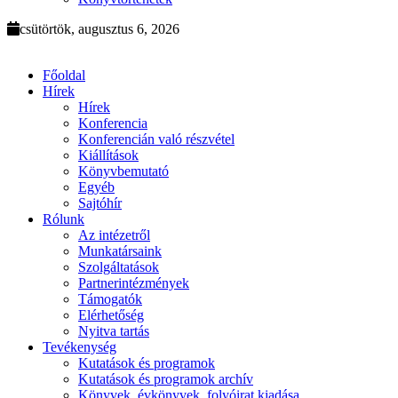
csütörtök, augusztus 6, 2026
Főoldal
Hírek
Hírek
Konferencia
Konferencián való részvétel
Kiállítások
Könyvbemutató
Egyéb
Sajtóhír
Rólunk
Az intézetről
Munkatársaink
Szolgáltatások
Partnerintézmények
Támogatók
Elérhetőség
Nyitva tartás
Tevékenység
Kutatások és programok
Kutatások és programok archív
Könyvek, évkönyvek, folyóirat kiadása