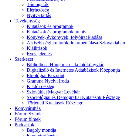
Támogatók
Elérhetőség
Nyitva tartás
Tevékenység
Kutatások és programok
Kutatások és programok archív
Könyvek, évkönyvek, folyóirat kiadása
A kisebbségi kultúrák dokumentálása Szlovákiában
Kiállítások
Éves jelentés
Szerkezet
Bibliotheca Hungarica – kutatókönyvtár
Digitalizáló és Internetes Adatbázisok Központja
Etnológiai Központ
Gramma Nyelvi Iroda
Kiadói részleg
Szlovákiai Magyar Levéltár
Szociológiai és Demográfiai Kutatások Részlege
Történeti Kutatások Részlege
Könyváruház
Fórum Szemle
Fórum filmek
Podcastok
Bagoly mondja
Könyvtörténetek