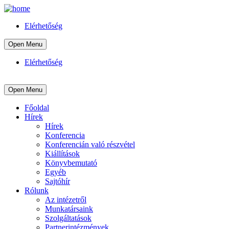
Elérhetőség
Open Menu
Elérhetőség
Open Menu
Főoldal
Hírek
Hírek
Konferencia
Konferencián való részvétel
Kiállítások
Könyvbemutató
Egyéb
Sajtóhír
Rólunk
Az intézetről
Munkatársaink
Szolgáltatások
Partnerintézmények