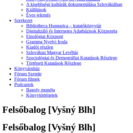
A kisebbségi kultúrák dokumentálása Szlovákiában
Kiállítások
Éves jelentés
Szerkezet
Bibliotheca Hungarica – kutatókönyvtár
Digitalizáló és Internetes Adatbázisok Központja
Etnológiai Központ
Gramma Nyelvi Iroda
Kiadói részleg
Szlovákiai Magyar Levéltár
Szociológiai és Demográfiai Kutatások Részlege
Történeti Kutatások Részlege
Könyváruház
Fórum Szemle
Fórum filmek
Podcastok
Bagoly mondja
Könyvtörténetek
Felsőbalog [Vyšný Blh]
Felsőbalog [Vyšný Blh]