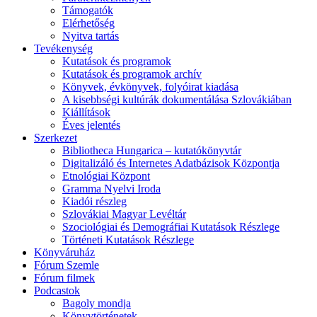
Támogatók
Elérhetőség
Nyitva tartás
Tevékenység
Kutatások és programok
Kutatások és programok archív
Könyvek, évkönyvek, folyóirat kiadása
A kisebbségi kultúrák dokumentálása Szlovákiában
Kiállítások
Éves jelentés
Szerkezet
Bibliotheca Hungarica – kutatókönyvtár
Digitalizáló és Internetes Adatbázisok Központja
Etnológiai Központ
Gramma Nyelvi Iroda
Kiadói részleg
Szlovákiai Magyar Levéltár
Szociológiai és Demográfiai Kutatások Részlege
Történeti Kutatások Részlege
Könyváruház
Fórum Szemle
Fórum filmek
Podcastok
Bagoly mondja
Könyvtörténetek