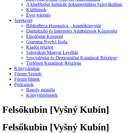
A kisebbségi kultúrák dokumentálása Szlovákiában
Kiállítások
Éves jelentés
Szerkezet
Bibliotheca Hungarica – kutatókönyvtár
Digitalizáló és Internetes Adatbázisok Központja
Etnológiai Központ
Gramma Nyelvi Iroda
Kiadói részleg
Szlovákiai Magyar Levéltár
Szociológiai és Demográfiai Kutatások Részlege
Történeti Kutatások Részlege
Könyváruház
Fórum Szemle
Fórum filmek
Podcastok
Bagoly mondja
Könyvtörténetek
Felsőkubin [Vyšný Kubín]
Felsőkubin [Vyšný Kubín]