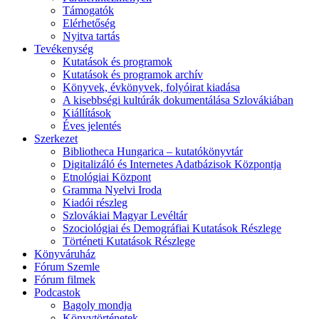
Támogatók
Elérhetőség
Nyitva tartás
Tevékenység
Kutatások és programok
Kutatások és programok archív
Könyvek, évkönyvek, folyóirat kiadása
A kisebbségi kultúrák dokumentálása Szlovákiában
Kiállítások
Éves jelentés
Szerkezet
Bibliotheca Hungarica – kutatókönyvtár
Digitalizáló és Internetes Adatbázisok Központja
Etnológiai Központ
Gramma Nyelvi Iroda
Kiadói részleg
Szlovákiai Magyar Levéltár
Szociológiai és Demográfiai Kutatások Részlege
Történeti Kutatások Részlege
Könyváruház
Fórum Szemle
Fórum filmek
Podcastok
Bagoly mondja
Könyvtörténetek