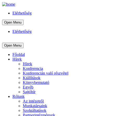
Elérhetőség
Open Menu
Elérhetőség
Open Menu
Főoldal
Hírek
Hírek
Konferencia
Konferencián való részvétel
Kiállítások
Könyvbemutató
Egyéb
Sajtóhír
Rólunk
Az intézetről
Munkatársaink
Szolgáltatások
Partnerintézmények