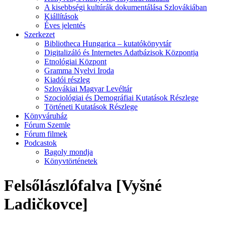
A kisebbségi kultúrák dokumentálása Szlovákiában
Kiállítások
Éves jelentés
Szerkezet
Bibliotheca Hungarica – kutatókönyvtár
Digitalizáló és Internetes Adatbázisok Központja
Etnológiai Központ
Gramma Nyelvi Iroda
Kiadói részleg
Szlovákiai Magyar Levéltár
Szociológiai és Demográfiai Kutatások Részlege
Történeti Kutatások Részlege
Könyváruház
Fórum Szemle
Fórum filmek
Podcastok
Bagoly mondja
Könyvtörténetek
Felsőlászlófalva [Vyšné
Ladičkovce]