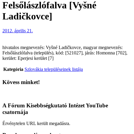
Felsőlászlófalva [Vyšné
Ladičkovce]
2012. április 21.
hivatalos megnevezés: Vyšné Ladičkovce, magyar megnevezés:
Felsőlászlófalva (település), kód: [521027], járás: Homonna [702],
kerület: Eperjesi kerület [7]
Kategória
Szlovákia településeinek listája
Kövess minket!
A Fórum Kisebbségkutató Intézet YouTube
csatornája
Érvénytelen URL került megadásra.