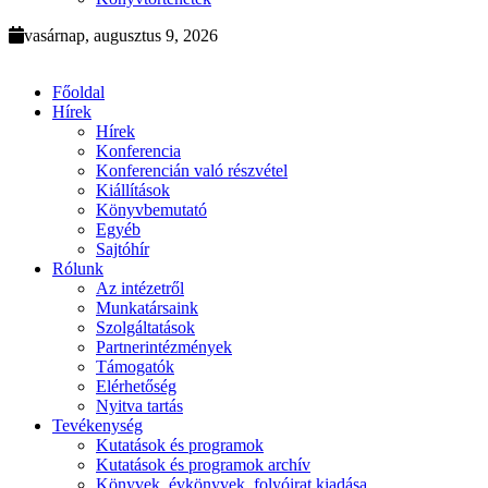
vasárnap, augusztus 9, 2026
Főoldal
Hírek
Hírek
Konferencia
Konferencián való részvétel
Kiállítások
Könyvbemutató
Egyéb
Sajtóhír
Rólunk
Az intézetről
Munkatársaink
Szolgáltatások
Partnerintézmények
Támogatók
Elérhetőség
Nyitva tartás
Tevékenység
Kutatások és programok
Kutatások és programok archív
Könyvek, évkönyvek, folyóirat kiadása