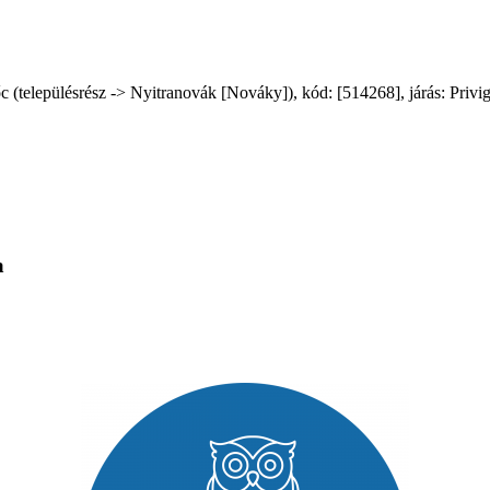
településrész -> Nyitranovák [Nováky]), kód: [514268], járás: Privigye
a