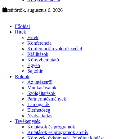
csütörtök, augusztus 6, 2026
Főoldal
Hírek
Hírek
Konferencia
Konferencián való részvétel
Kiállítások
Könyvbemutató
Egyéb
Sajtóhír
Rólunk
Az intézetről
Munkatársaink
Szolgáltatások
Partnerintézmények
Támogatók
Elérhetőség
Nyitva tartás
Tevékenység
Kutatások és programok
Kutatások és programok archív
Könyvek, évkönyvek, folyóirat kiadása