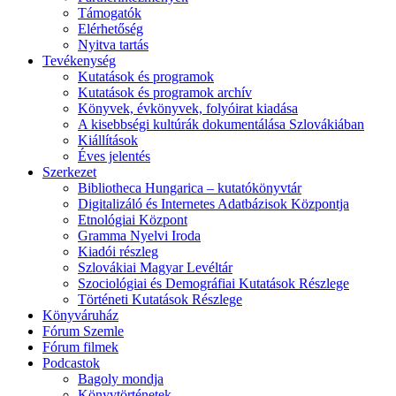
Támogatók
Elérhetőség
Nyitva tartás
Tevékenység
Kutatások és programok
Kutatások és programok archív
Könyvek, évkönyvek, folyóirat kiadása
A kisebbségi kultúrák dokumentálása Szlovákiában
Kiállítások
Éves jelentés
Szerkezet
Bibliotheca Hungarica – kutatókönyvtár
Digitalizáló és Internetes Adatbázisok Központja
Etnológiai Központ
Gramma Nyelvi Iroda
Kiadói részleg
Szlovákiai Magyar Levéltár
Szociológiai és Demográfiai Kutatások Részlege
Történeti Kutatások Részlege
Könyváruház
Fórum Szemle
Fórum filmek
Podcastok
Bagoly mondja
Könyvtörténetek