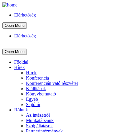
Elérhetőség
Open Menu
Elérhetőség
Open Menu
Főoldal
Hírek
Hírek
Konferencia
Konferencián való részvétel
Kiállítások
Könyvbemutató
Egyéb
Sajtóhír
Rólunk
Az intézetről
Munkatársaink
Szolgáltatások
Partnerintézmények