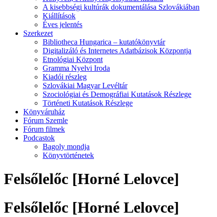
A kisebbségi kultúrák dokumentálása Szlovákiában
Kiállítások
Éves jelentés
Szerkezet
Bibliotheca Hungarica – kutatókönyvtár
Digitalizáló és Internetes Adatbázisok Központja
Etnológiai Központ
Gramma Nyelvi Iroda
Kiadói részleg
Szlovákiai Magyar Levéltár
Szociológiai és Demográfiai Kutatások Részlege
Történeti Kutatások Részlege
Könyváruház
Fórum Szemle
Fórum filmek
Podcastok
Bagoly mondja
Könyvtörténetek
Felsőlelőc [Horné Lelovce]
Felsőlelőc [Horné Lelovce]