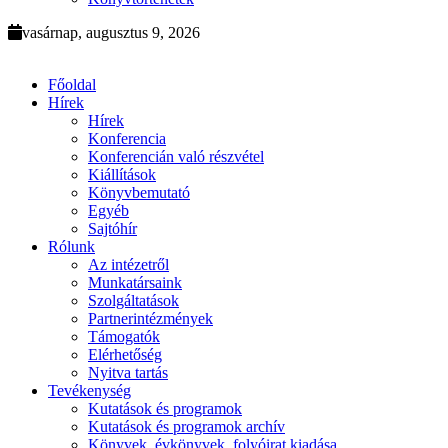
vasárnap, augusztus 9, 2026
Főoldal
Hírek
Hírek
Konferencia
Konferencián való részvétel
Kiállítások
Könyvbemutató
Egyéb
Sajtóhír
Rólunk
Az intézetről
Munkatársaink
Szolgáltatások
Partnerintézmények
Támogatók
Elérhetőség
Nyitva tartás
Tevékenység
Kutatások és programok
Kutatások és programok archív
Könyvek, évkönyvek, folyóirat kiadása