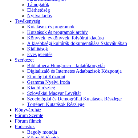
Támogatók
Elérhetőség
Nyitva tartás
Tevékenység
Kutatások és programok
Kutatások és programok archív
Könyvek, évkönyvek, folyóirat kiadása
A kisebbségi kultúrák dokumentálása Szlovákiában
Kiállítások
Éves jelentés
Szerkezet
Bibliotheca Hungarica – kutatókönyvtár
Digitalizáló és Internetes Adatbázisok Központja
Etnológiai Központ
Gramma Nyelvi Iroda
Kiadói részleg
Szlovákiai Magyar Levéltár
Szociológiai és Demográfiai Kutatások Részlege
Történeti Kutatások Részlege
Könyváruház
Fórum Szemle
Fórum filmek
Podcastok
Bagoly mondja
Könyvtörténetek