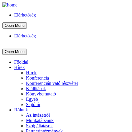
Elérhetőség
Open Menu
Elérhetőség
Open Menu
Főoldal
Hírek
Hírek
Konferencia
Konferencián való részvétel
Kiállítások
Könyvbemutató
Egyéb
Sajtóhír
Rólunk
Az intézetről
Munkatársaink
Szolgáltatások
Partnerintézmények