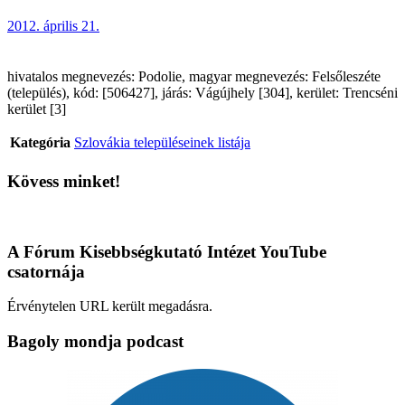
2012. április 21.
hivatalos megnevezés: Podolie, magyar megnevezés: Felsőleszéte
(település), kód: [506427], járás: Vágújhely [304], kerület: Trencséni
kerület [3]
Kategória
Szlovákia településeinek listája
Kövess minket!
A Fórum Kisebbségkutató Intézet YouTube
csatornája
Érvénytelen URL került megadásra.
Bagoly mondja podcast