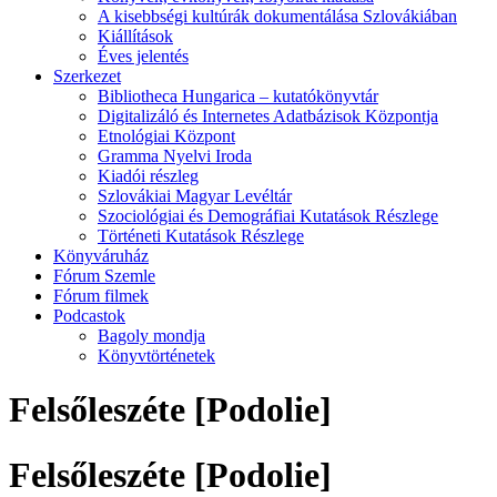
A kisebbségi kultúrák dokumentálása Szlovákiában
Kiállítások
Éves jelentés
Szerkezet
Bibliotheca Hungarica – kutatókönyvtár
Digitalizáló és Internetes Adatbázisok Központja
Etnológiai Központ
Gramma Nyelvi Iroda
Kiadói részleg
Szlovákiai Magyar Levéltár
Szociológiai és Demográfiai Kutatások Részlege
Történeti Kutatások Részlege
Könyváruház
Fórum Szemle
Fórum filmek
Podcastok
Bagoly mondja
Könyvtörténetek
Felsőleszéte [Podolie]
Felsőleszéte [Podolie]