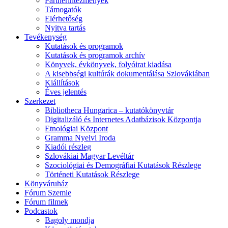
Partnerintézmények
Támogatók
Elérhetőség
Nyitva tartás
Tevékenység
Kutatások és programok
Kutatások és programok archív
Könyvek, évkönyvek, folyóirat kiadása
A kisebbségi kultúrák dokumentálása Szlovákiában
Kiállítások
Éves jelentés
Szerkezet
Bibliotheca Hungarica – kutatókönyvtár
Digitalizáló és Internetes Adatbázisok Központja
Etnológiai Központ
Gramma Nyelvi Iroda
Kiadói részleg
Szlovákiai Magyar Levéltár
Szociológiai és Demográfiai Kutatások Részlege
Történeti Kutatások Részlege
Könyváruház
Fórum Szemle
Fórum filmek
Podcastok
Bagoly mondja