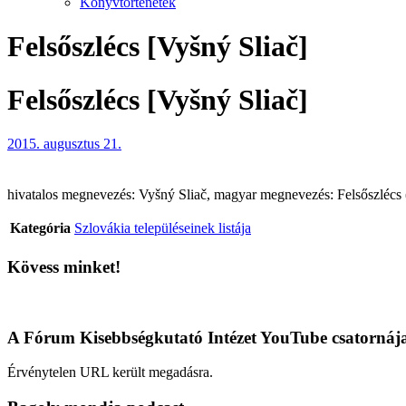
Könyvtörténetek
Felsőszlécs [Vyšný Sliač]
Felsőszlécs [Vyšný Sliač]
2015. augusztus 21.
hivatalos megnevezés: Vyšný Sliač, magyar megnevezés: Felsőszlécs (t
Kategória
Szlovákia településeinek listája
Kövess minket!
A Fórum Kisebbségkutató Intézet YouTube csatornáj
Érvénytelen URL került megadásra.