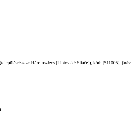
elepülésrész -> Háromszlécs [Liptovské Sliače]), kód: [511005], járás:
a