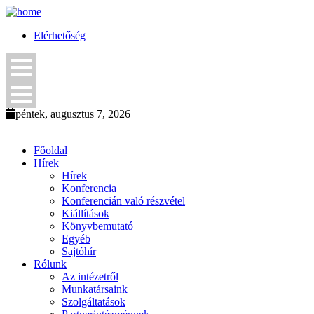
Elérhetőség
péntek, augusztus 7, 2026
Főoldal
Hírek
Hírek
Konferencia
Konferencián való részvétel
Kiállítások
Könyvbemutató
Egyéb
Sajtóhír
Rólunk
Az intézetről
Munkatársaink
Szolgáltatások