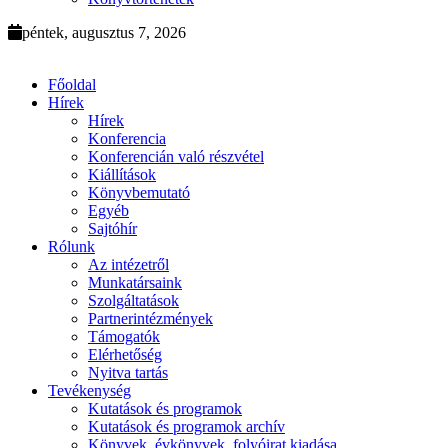
péntek, augusztus 7, 2026
Főoldal
Hírek
Hírek
Konferencia
Konferencián való részvétel
Kiállítások
Könyvbemutató
Egyéb
Sajtóhír
Rólunk
Az intézetről
Munkatársaink
Szolgáltatások
Partnerintézmények
Támogatók
Elérhetőség
Nyitva tartás
Tevékenység
Kutatások és programok
Kutatások és programok archív
Könyvek, évkönyvek, folyóirat kiadása