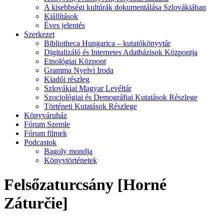
A kisebbségi kultúrák dokumentálása Szlovákiában
Kiállítások
Éves jelentés
Szerkezet
Bibliotheca Hungarica – kutatókönyvtár
Digitalizáló és Internetes Adatbázisok Központja
Etnológiai Központ
Gramma Nyelvi Iroda
Kiadói részleg
Szlovákiai Magyar Levéltár
Szociológiai és Demográfiai Kutatások Részlege
Történeti Kutatások Részlege
Könyváruház
Fórum Szemle
Fórum filmek
Podcastok
Bagoly mondja
Könyvtörténetek
Felsőzaturcsány [Horné
Záturčie]