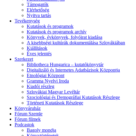
Támogatók
Elérhetőség
Nyitva tartás
Tevékenység
Kutatások és programok
Kutatások és programok archív
Könyvek, évkönyvek, folyóirat kiadása
A kisebbségi kultúrák dokumentálása Szlovákiában
Kiállítások
Éves jelentés
Szerkezet
Bibliotheca Hungarica – kutatókönyvtár
Digitalizáló és Internetes Adatbázisok Központja
Etnológiai Központ
Gramma Nyelvi Iroda
Kiadói részleg
Szlovákiai Magyar Levéltár
Szociológiai és Demográfiai Kutatások Részlege
Történeti Kutatások Részlege
Könyváruház
Fórum Szemle
Fórum filmek
Podcastok
Bagoly mondja
Könyvtörténetek