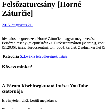
Felsőzaturcsány [Horné
Záturčie]
2015. augusztus 21.
hivatalos megnevezés: Horné Záturčie, magyar megnevezés:
Felsőzaturcsány (településrész -> Turócszentmárton [Martin]), kód:
[512036], járás: Turócszentmárton [506], kerület: Zsolnai kerület [5]
Kategória
Szlovákia településeinek listája
Kövess minket!
A Fórum Kisebbségkutató Intézet YouTube
csatornája
Érvénytelen URL került megadásra.