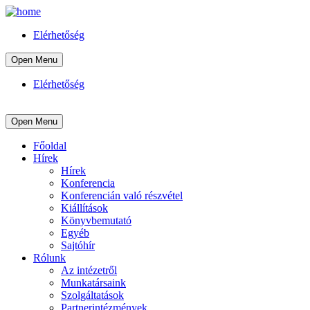
Elérhetőség
Open Menu
Elérhetőség
Open Menu
Főoldal
Hírek
Hírek
Konferencia
Konferencián való részvétel
Kiállítások
Könyvbemutató
Egyéb
Sajtóhír
Rólunk
Az intézetről
Munkatársaink
Szolgáltatások
Partnerintézmények