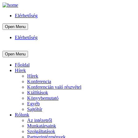
Elérhetőség
Open Menu
Elérhetőség
Open Menu
Főoldal
Hírek
Hírek
Konferencia
Konferencián való részvétel
Kiállítások
Könyvbemutató
Egyéb
Sajtóhír
Rólunk
Az intézetről
Munkatársaink
Szolgáltatások
Partnerintézmények