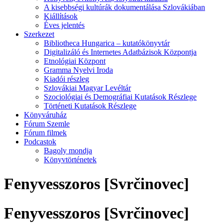
A kisebbségi kultúrák dokumentálása Szlovákiában
Kiállítások
Éves jelentés
Szerkezet
Bibliotheca Hungarica – kutatókönyvtár
Digitalizáló és Internetes Adatbázisok Központja
Etnológiai Központ
Gramma Nyelvi Iroda
Kiadói részleg
Szlovákiai Magyar Levéltár
Szociológiai és Demográfiai Kutatások Részlege
Történeti Kutatások Részlege
Könyváruház
Fórum Szemle
Fórum filmek
Podcastok
Bagoly mondja
Könyvtörténetek
Fenyvesszoros [Svrčinovec]
Fenyvesszoros [Svrčinovec]