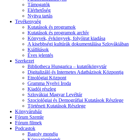
Támogatók
Elérhetőség
Nyitva tartás
Tevékenység
Kutatások és programok
Kutatások és programok archív
Könyvek, évkönyvek, folyóirat kiadása
A kisebbségi kultúrák dokumentálása Szlovákiában
Kiállítások
Éves jelentés
Szerkezet
Bibliotheca Hungarica – kutatókönyvtár
Digitalizáló és Internetes Adatbázisok Központja
Etnológiai Központ
Gramma Nyelvi Iroda
Kiadói részleg
Szlovákiai Magyar Levéltár
Szociológiai és Demográfiai Kutatások Részlege
Történeti Kutatások Részlege
Könyváruház
Fórum Szemle
Fórum filmek
Podcastok
Bagoly mondja
Könyvtörténetek