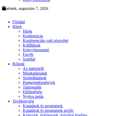
péntek, augusztus 7, 2026
Főoldal
Hírek
Hírek
Konferencia
Konferencián való részvétel
Kiállítások
Könyvbemutató
Egyéb
Sajtóhír
Rólunk
Az intézetről
Munkatársaink
Szolgáltatások
Partnerintézmények
Támogatók
Elérhetőség
Nyitva tartás
Tevékenység
Kutatások és programok
Kutatások és programok archív
Könyvek, évkönyvek, folyóirat kiadása