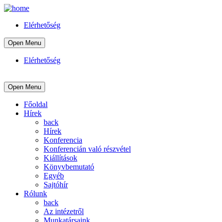
Elérhetőség
Open Menu
Elérhetőség
Open Menu
Főoldal
Hírek
back
Hírek
Konferencia
Konferencián való részvétel
Kiállítások
Könyvbemutató
Egyéb
Sajtóhír
Rólunk
back
Az intézetről
Munkatársaink