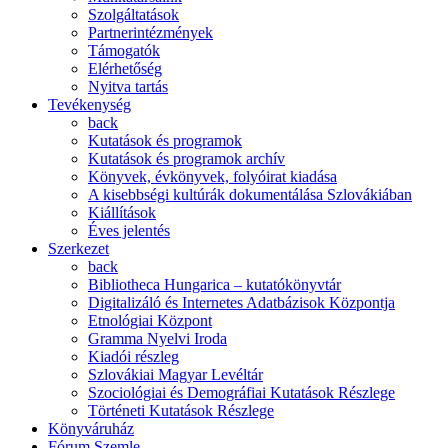
Szolgáltatások
Partnerintézmények
Támogatók
Elérhetőség
Nyitva tartás
Tevékenység
back
Kutatások és programok
Kutatások és programok archív
Könyvek, évkönyvek, folyóirat kiadása
A kisebbségi kultúrák dokumentálása Szlovákiában
Kiállítások
Éves jelentés
Szerkezet
back
Bibliotheca Hungarica – kutatókönyvtár
Digitalizáló és Internetes Adatbázisok Központja
Etnológiai Központ
Gramma Nyelvi Iroda
Kiadói részleg
Szlovákiai Magyar Levéltár
Szociológiai és Demográfiai Kutatások Részlege
Történeti Kutatások Részlege
Könyváruház
Fórum Szemle