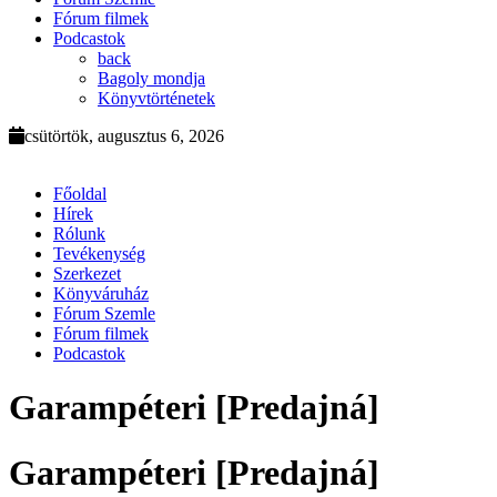
Fórum filmek
Podcastok
back
Bagoly mondja
Könyvtörténetek
csütörtök, augusztus 6, 2026
Főoldal
Hírek
Rólunk
Tevékenység
Szerkezet
Könyváruház
Fórum Szemle
Fórum filmek
Podcastok
Garampéteri [Predajná]
Garampéteri [Predajná]