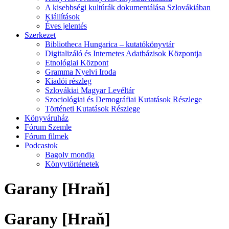
A kisebbségi kultúrák dokumentálása Szlovákiában
Kiállítások
Éves jelentés
Szerkezet
Bibliotheca Hungarica – kutatókönyvtár
Digitalizáló és Internetes Adatbázisok Központja
Etnológiai Központ
Gramma Nyelvi Iroda
Kiadói részleg
Szlovákiai Magyar Levéltár
Szociológiai és Demográfiai Kutatások Részlege
Történeti Kutatások Részlege
Könyváruház
Fórum Szemle
Fórum filmek
Podcastok
Bagoly mondja
Könyvtörténetek
Garany [Hraň]
Garany [Hraň]