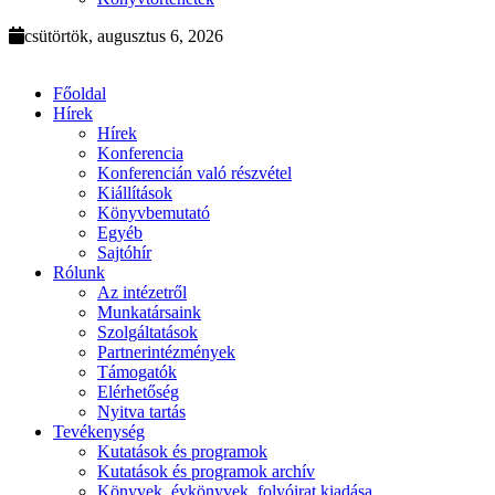
csütörtök, augusztus 6, 2026
Főoldal
Hírek
Hírek
Konferencia
Konferencián való részvétel
Kiállítások
Könyvbemutató
Egyéb
Sajtóhír
Rólunk
Az intézetről
Munkatársaink
Szolgáltatások
Partnerintézmények
Támogatók
Elérhetőség
Nyitva tartás
Tevékenység
Kutatások és programok
Kutatások és programok archív
Könyvek, évkönyvek, folyóirat kiadása