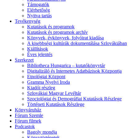
Támogatók
Elérhetőség
Nyitva tartás
Tevékenység
Kutatások és programok
Kutatások és programok archív
Könyvek, évkönyvek, folyóirat kiadása
A kisebbségi kultúrák dokumentálása Szlovákiában
Kiállítások
Éves jelentés
Szerkezet
Bibliotheca Hungarica – kutatókönyvtár
Digitalizáló és Internetes Adatbázisok Központja
Etnológiai Központ
Gramma Nyelvi Iroda
Kiadói részleg
Szlovákiai Magyar Levéltár
Szociológiai és Demográfiai Kutatások Részlege
Történeti Kutatások Részlege
Könyváruház
Fórum Szemle
Fórum filmek
Podcastok
Bagoly mondja
Könyvtörténetek