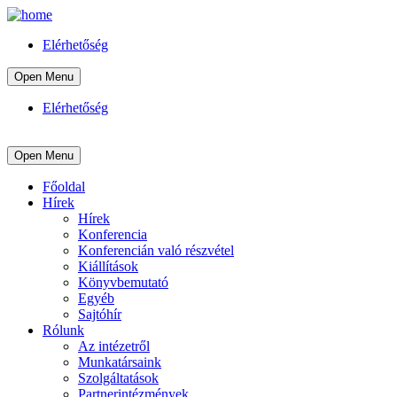
Elérhetőség
Open Menu
Elérhetőség
Open Menu
Főoldal
Hírek
Hírek
Konferencia
Konferencián való részvétel
Kiállítások
Könyvbemutató
Egyéb
Sajtóhír
Rólunk
Az intézetről
Munkatársaink
Szolgáltatások
Partnerintézmények