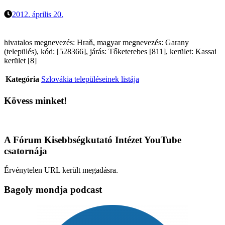
2012. április 20.
hivatalos megnevezés: Hraň, magyar megnevezés: Garany
(település), kód: [528366], járás: Tőketerebes [811], kerület: Kassai
kerület [8]
Kategória
Szlovákia településeinek listája
Kövess minket!
A Fórum Kisebbségkutató Intézet YouTube
csatornája
Érvénytelen URL került megadásra.
Bagoly mondja podcast