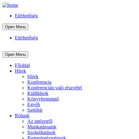
Elérhetőség
Open Menu
Elérhetőség
Open Menu
Főoldal
Hírek
Hírek
Konferencia
Konferencián való részvétel
Kiállítások
Könyvbemutató
Egyéb
Sajtóhír
Rólunk
Az intézetről
Munkatársaink
Szolgáltatások
Partnerintézmények