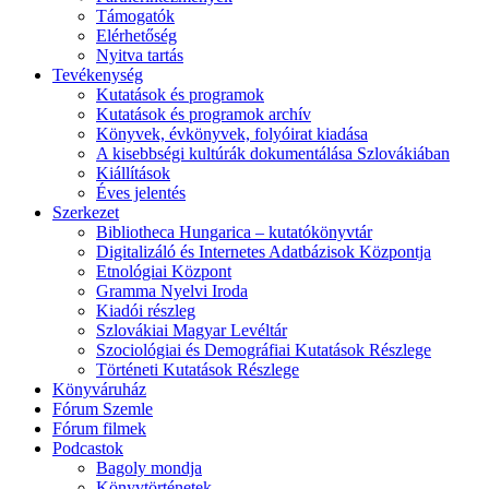
Támogatók
Elérhetőség
Nyitva tartás
Tevékenység
Kutatások és programok
Kutatások és programok archív
Könyvek, évkönyvek, folyóirat kiadása
A kisebbségi kultúrák dokumentálása Szlovákiában
Kiállítások
Éves jelentés
Szerkezet
Bibliotheca Hungarica – kutatókönyvtár
Digitalizáló és Internetes Adatbázisok Központja
Etnológiai Központ
Gramma Nyelvi Iroda
Kiadói részleg
Szlovákiai Magyar Levéltár
Szociológiai és Demográfiai Kutatások Részlege
Történeti Kutatások Részlege
Könyváruház
Fórum Szemle
Fórum filmek
Podcastok
Bagoly mondja
Könyvtörténetek