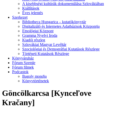
A kisebbségi kultúrák dokumentálása Szlovákiában
Kiállítások
Éves jelentés
Szerkezet
Bibliotheca Hungarica – kutatókönyvtár
Digitalizáló és Internetes Adatbázisok Központja
Etnológiai Központ
Gramma Nyelvi Iroda
Kiadói részleg
Szlovákiai Magyar Levéltár
Szociológiai és Demográfiai Kutatások Részlege
Történeti Kutatások Részlege
Könyváruház
Fórum Szemle
Fórum filmek
Podcastok
Bagoly mondja
Könyvtörténetek
Göncölkarcsa [Kynceľove
Kračany]