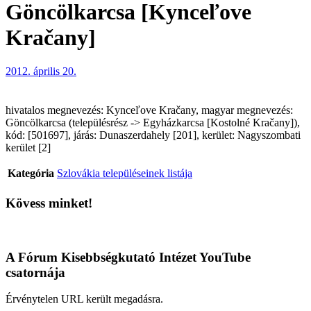
Göncölkarcsa [Kynceľove
Kračany]
2012. április 20.
hivatalos megnevezés: Kynceľove Kračany, magyar megnevezés:
Göncölkarcsa (településrész -> Egyházkarcsa [Kostolné Kračany]),
kód: [501697], járás: Dunaszerdahely [201], kerület: Nagyszombati
kerület [2]
Kategória
Szlovákia településeinek listája
Kövess minket!
A Fórum Kisebbségkutató Intézet YouTube
csatornája
Érvénytelen URL került megadásra.