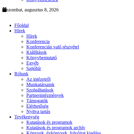
szombat, augusztus 8, 2026
Főoldal
Hírek
Hírek
Konferencia
Konferencián való részvétel
Kiállítások
Könyvbemutató
Egyéb
Sajtóhír
Rólunk
Az intézetről
Munkatársaink
Szolgáltatások
Partnerintézmények
Támogatók
Elérhetőség
Nyitva tartás
Tevékenység
Kutatások és programok
Kutatások és programok archív
Könyvek, évkönyvek, folyóirat kiadása