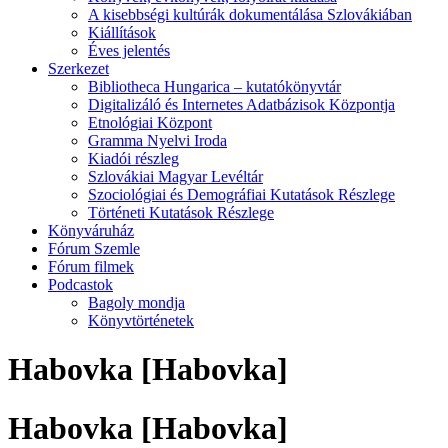
A kisebbségi kultúrák dokumentálása Szlovákiában
Kiállítások
Éves jelentés
Szerkezet
Bibliotheca Hungarica – kutatókönyvtár
Digitalizáló és Internetes Adatbázisok Központja
Etnológiai Központ
Gramma Nyelvi Iroda
Kiadói részleg
Szlovákiai Magyar Levéltár
Szociológiai és Demográfiai Kutatások Részlege
Történeti Kutatások Részlege
Könyváruház
Fórum Szemle
Fórum filmek
Podcastok
Bagoly mondja
Könyvtörténetek
Habovka [Habovka]
Habovka [Habovka]