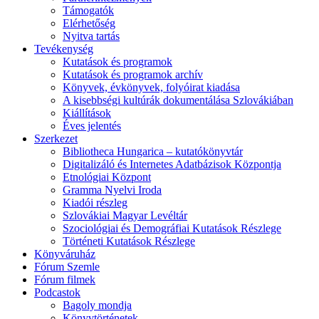
Támogatók
Elérhetőség
Nyitva tartás
Tevékenység
Kutatások és programok
Kutatások és programok archív
Könyvek, évkönyvek, folyóirat kiadása
A kisebbségi kultúrák dokumentálása Szlovákiában
Kiállítások
Éves jelentés
Szerkezet
Bibliotheca Hungarica – kutatókönyvtár
Digitalizáló és Internetes Adatbázisok Központja
Etnológiai Központ
Gramma Nyelvi Iroda
Kiadói részleg
Szlovákiai Magyar Levéltár
Szociológiai és Demográfiai Kutatások Részlege
Történeti Kutatások Részlege
Könyváruház
Fórum Szemle
Fórum filmek
Podcastok
Bagoly mondja
Könyvtörténetek