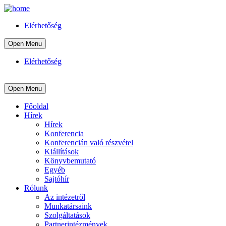
Elérhetőség
Open Menu
Elérhetőség
Open Menu
Főoldal
Hírek
Hírek
Konferencia
Konferencián való részvétel
Kiállítások
Könyvbemutató
Egyéb
Sajtóhír
Rólunk
Az intézetről
Munkatársaink
Szolgáltatások
Partnerintézmények