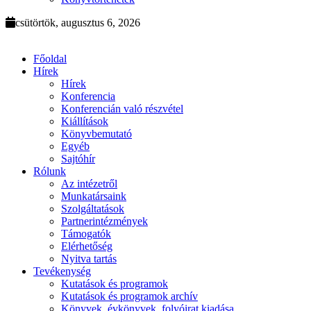
csütörtök, augusztus 6, 2026
Főoldal
Hírek
Hírek
Konferencia
Konferencián való részvétel
Kiállítások
Könyvbemutató
Egyéb
Sajtóhír
Rólunk
Az intézetről
Munkatársaink
Szolgáltatások
Partnerintézmények
Támogatók
Elérhetőség
Nyitva tartás
Tevékenység
Kutatások és programok
Kutatások és programok archív
Könyvek, évkönyvek, folyóirat kiadása