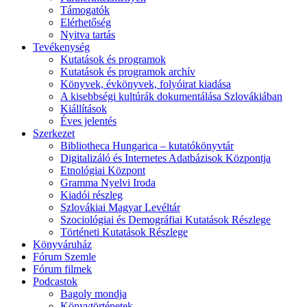
Támogatók
Elérhetőség
Nyitva tartás
Tevékenység
Kutatások és programok
Kutatások és programok archív
Könyvek, évkönyvek, folyóirat kiadása
A kisebbségi kultúrák dokumentálása Szlovákiában
Kiállítások
Éves jelentés
Szerkezet
Bibliotheca Hungarica – kutatókönyvtár
Digitalizáló és Internetes Adatbázisok Központja
Etnológiai Központ
Gramma Nyelvi Iroda
Kiadói részleg
Szlovákiai Magyar Levéltár
Szociológiai és Demográfiai Kutatások Részlege
Történeti Kutatások Részlege
Könyváruház
Fórum Szemle
Fórum filmek
Podcastok
Bagoly mondja
Könyvtörténetek