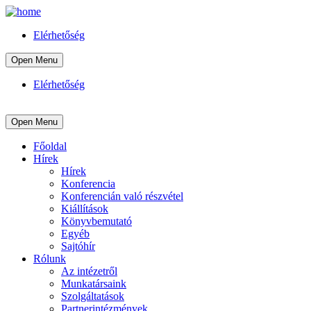
Elérhetőség
Open Menu
Elérhetőség
Open Menu
Főoldal
Hírek
Hírek
Konferencia
Konferencián való részvétel
Kiállítások
Könyvbemutató
Egyéb
Sajtóhír
Rólunk
Az intézetről
Munkatársaink
Szolgáltatások
Partnerintézmények