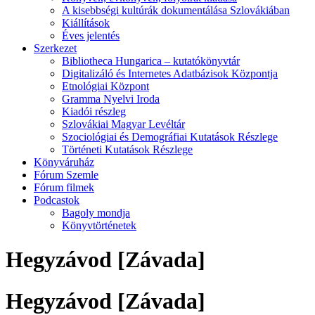
A kisebbségi kultúrák dokumentálása Szlovákiában
Kiállítások
Éves jelentés
Szerkezet
Bibliotheca Hungarica – kutatókönyvtár
Digitalizáló és Internetes Adatbázisok Központja
Etnológiai Központ
Gramma Nyelvi Iroda
Kiadói részleg
Szlovákiai Magyar Levéltár
Szociológiai és Demográfiai Kutatások Részlege
Történeti Kutatások Részlege
Könyváruház
Fórum Szemle
Fórum filmek
Podcastok
Bagoly mondja
Könyvtörténetek
Hegyzávod [Závada]
Hegyzávod [Závada]