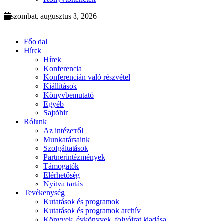
szombat, augusztus 8, 2026
Főoldal
Hírek
Hírek
Konferencia
Konferencián való részvétel
Kiállítások
Könyvbemutató
Egyéb
Sajtóhír
Rólunk
Az intézetről
Munkatársaink
Szolgáltatások
Partnerintézmények
Támogatók
Elérhetőség
Nyitva tartás
Tevékenység
Kutatások és programok
Kutatások és programok archív
Könyvek, évkönyvek, folyóirat kiadása