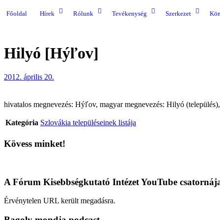
Főoldal
Hírek
Rólunk
Tevékenység
Szerkezet
Kön
Hilyó [Hýľov]
2012. április 20.
hivatalos megnevezés: Hýľov, magyar megnevezés: Hilyó (település), k
Kategória
Szlovákia településeinek listája
Kövess minket!
A Fórum Kisebbségkutató Intézet YouTube csatornáj
Érvénytelen URL került megadásra.
Bagoly mondja podcast