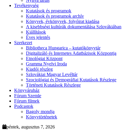
Nyitva tartás
Tevékenység
Kutatások és programok
Kutatások és programok archív
Könyvek, évkönyvek, folyóirat kiadása
A kisebbségi kultúrák dokumentálása Szlovákiában
Kiállítások
Éves jelentés
Szerkezet
Bibliotheca Hungarica – kutatókönyvtár
Digitalizáló és Internetes Adatbázisok Központja
Etnológiai Központ
Gramma Nyelvi Iroda
Kiadói részleg
Szlovákiai Magyar Levéltár
Szociológiai és Demográfiai Kutatások Részlege
Történeti Kutatások Részlege
Könyváruház
Fórum Szemle
Fórum filmek
Podcastok
Bagoly mondja
Könyvtörténetek
péntek, augusztus 7, 2026