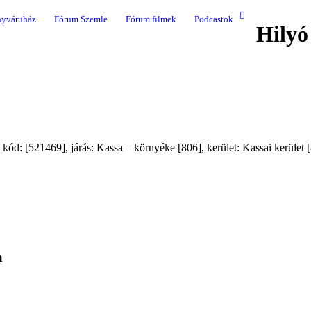
yváruház
Fórum Szemle
Fórum filmek
Podcastok
Hilyó
ód: [521469], járás: Kassa – környéke [806], kerület: Kassai kerület [
a