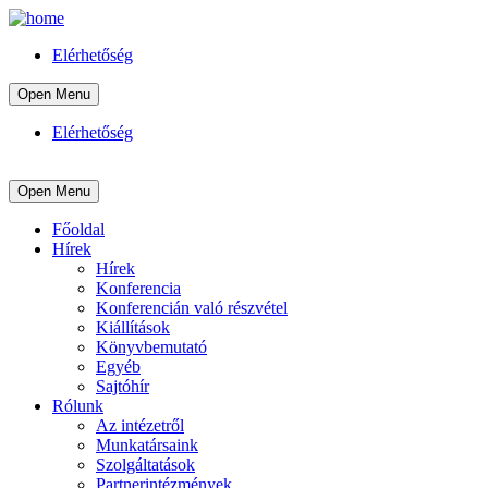
Elérhetőség
Open Menu
Elérhetőség
Open Menu
Főoldal
Hírek
Hírek
Konferencia
Konferencián való részvétel
Kiállítások
Könyvbemutató
Egyéb
Sajtóhír
Rólunk
Az intézetről
Munkatársaink
Szolgáltatások
Partnerintézmények