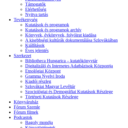
Támogatók
Elérhetőség
Nyitva tartás
Tevékenység
Kutatások és programok
Kutatások és programok archív
Könyvek, évkönyvek, folyóirat kiadása
A kisebbségi kultúrák dokumentálása Szlovákiában
Kiállítások
Éves jelentés
Szerkezet
Bibliotheca Hungarica – kutatókönyvtár
Digitalizáló és Internetes Adatbázisok Központja
Etnológiai Központ
Gramma Nyelvi Iroda
Kiadói részleg
Szlovákiai Magyar Levéltár
Szociológiai és Demográfiai Kutatások Részlege
Történeti Kutatások Részlege
Könyváruház
Fórum Szemle
Fórum filmek
Podcastok
Bagoly mondja
Könyvtörténetek