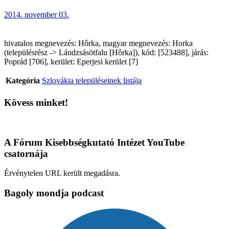
2014. november 03.
hivatalos megnevezés: Hôrka, magyar megnevezés: Horka
(településrész -> Lándzsásötfalu [Hôrka]), kód: [523488], járás:
Poprád [706], kerület: Eperjesi kerület [7]
Kategória
Szlovákia településeinek listája
Kövess minket!
A Fórum Kisebbségkutató Intézet YouTube
csatornája
Érvénytelen URL került megadásra.
Bagoly mondja podcast