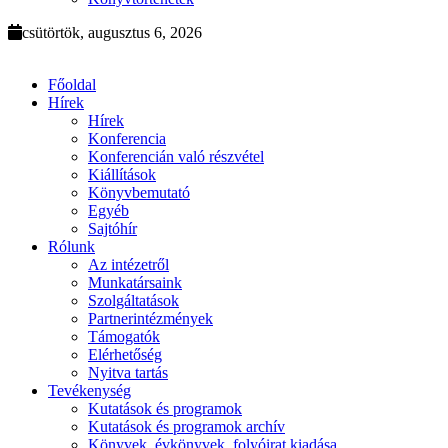
csütörtök, augusztus 6, 2026
Főoldal
Hírek
Hírek
Konferencia
Konferencián való részvétel
Kiállítások
Könyvbemutató
Egyéb
Sajtóhír
Rólunk
Az intézetről
Munkatársaink
Szolgáltatások
Partnerintézmények
Támogatók
Elérhetőség
Nyitva tartás
Tevékenység
Kutatások és programok
Kutatások és programok archív
Könyvek, évkönyvek, folyóirat kiadása