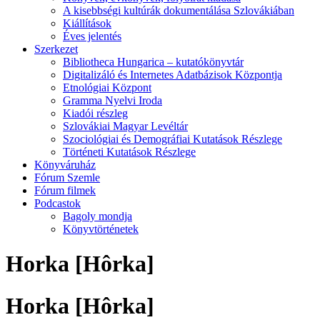
A kisebbségi kultúrák dokumentálása Szlovákiában
Kiállítások
Éves jelentés
Szerkezet
Bibliotheca Hungarica – kutatókönyvtár
Digitalizáló és Internetes Adatbázisok Központja
Etnológiai Központ
Gramma Nyelvi Iroda
Kiadói részleg
Szlovákiai Magyar Levéltár
Szociológiai és Demográfiai Kutatások Részlege
Történeti Kutatások Részlege
Könyváruház
Fórum Szemle
Fórum filmek
Podcastok
Bagoly mondja
Könyvtörténetek
Horka [Hôrka]
Horka [Hôrka]