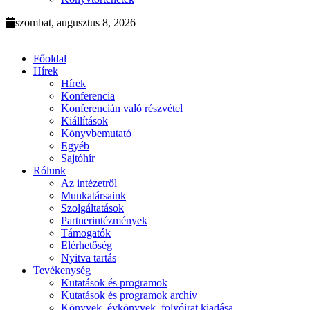
szombat, augusztus 8, 2026
Főoldal
Hírek
Hírek
Konferencia
Konferencián való részvétel
Kiállítások
Könyvbemutató
Egyéb
Sajtóhír
Rólunk
Az intézetről
Munkatársaink
Szolgáltatások
Partnerintézmények
Támogatók
Elérhetőség
Nyitva tartás
Tevékenység
Kutatások és programok
Kutatások és programok archív
Könyvek, évkönyvek, folyóirat kiadása