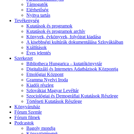
Támogatók
Elérhetőség
Nyitva tartás
Tevékenység
Kutatások és programok
Kutatások és programok archív
Könyvek, évkönyvek, folyóirat kiadása
A kisebbségi kultúrák dokumentálása Szlovákiában
Kiállítások
Éves jelentés
Szerkezet
Bibliotheca Hungarica – kutatókönyvtár
Digitalizáló és Internetes Adatbázisok Központja
Etnológiai Központ
Gramma Nyelvi Iroda
Kiadói részleg
Szlovákiai Magyar Levéltár
Szociológiai és Demográfiai Kutatások Részlege
Történeti Kutatások Részlege
Könyváruház
Fórum Szemle
Fórum filmek
Podcastok
Bagoly mondja
Könyvtörténetek