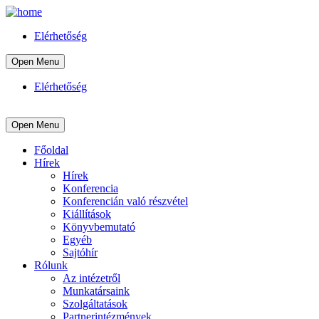
Elérhetőség
Open Menu
Elérhetőség
Open Menu
Főoldal
Hírek
Hírek
Konferencia
Konferencián való részvétel
Kiállítások
Könyvbemutató
Egyéb
Sajtóhír
Rólunk
Az intézetről
Munkatársaink
Szolgáltatások
Partnerintézmények