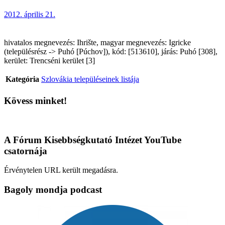
2012. április 21.
hivatalos megnevezés: Ihrište, magyar megnevezés: Igricke
(településrész -> Puhó [Púchov]), kód: [513610], járás: Puhó [308],
kerület: Trencséni kerület [3]
Kategória
Szlovákia településeinek listája
Kövess minket!
A Fórum Kisebbségkutató Intézet YouTube
csatornája
Érvénytelen URL került megadásra.
Bagoly mondja podcast