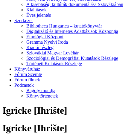
A kisebbségi kultúrák dokumentálása Szlovákiában
Kiállítások
Éves jelentés
Szerkezet
Bibliotheca Hungarica – kutatókönyvtár
Digitalizáló és Internetes Adatbázisok Központja
Etnológiai Központ
Gramma Nyelvi Iroda
Kiadói részleg
Szlovákiai Magyar Levéltár
Szociológiai és Demográfiai Kutatások Részlege
Történeti Kutatások Részlege
Könyváruház
Fórum Szemle
Fórum filmek
Podcastok
Bagoly mondja
Könyvtörténetek
Igricke [Ihrište]
Igricke [Ihrište]