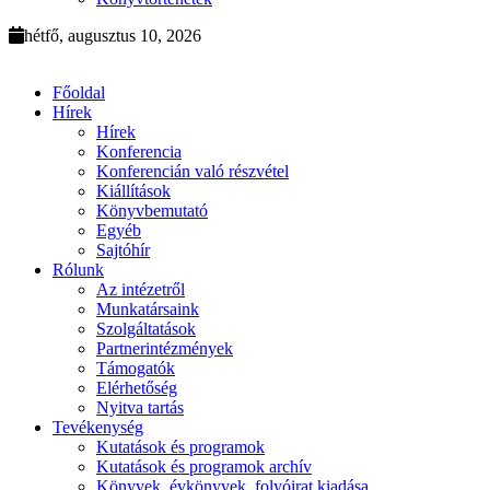
hétfő, augusztus 10, 2026
Főoldal
Hírek
Hírek
Konferencia
Konferencián való részvétel
Kiállítások
Könyvbemutató
Egyéb
Sajtóhír
Rólunk
Az intézetről
Munkatársaink
Szolgáltatások
Partnerintézmények
Támogatók
Elérhetőség
Nyitva tartás
Tevékenység
Kutatások és programok
Kutatások és programok archív
Könyvek, évkönyvek, folyóirat kiadása