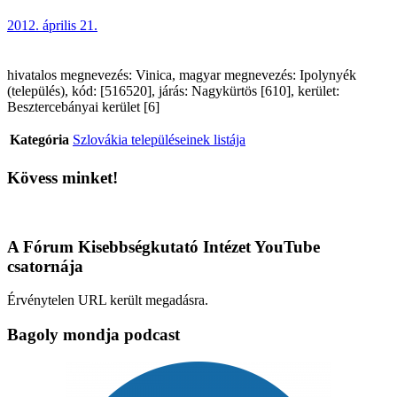
2012. április 21.
hivatalos megnevezés: Vinica, magyar megnevezés: Ipolynyék
(település), kód: [516520], járás: Nagykürtös [610], kerület:
Besztercebányai kerület [6]
Kategória
Szlovákia településeinek listája
Kövess minket!
A Fórum Kisebbségkutató Intézet YouTube
csatornája
Érvénytelen URL került megadásra.
Bagoly mondja podcast