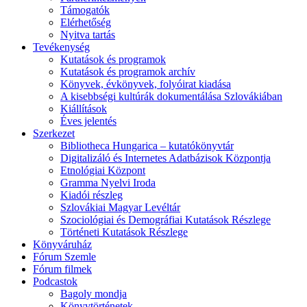
Támogatók
Elérhetőség
Nyitva tartás
Tevékenység
Kutatások és programok
Kutatások és programok archív
Könyvek, évkönyvek, folyóirat kiadása
A kisebbségi kultúrák dokumentálása Szlovákiában
Kiállítások
Éves jelentés
Szerkezet
Bibliotheca Hungarica – kutatókönyvtár
Digitalizáló és Internetes Adatbázisok Központja
Etnológiai Központ
Gramma Nyelvi Iroda
Kiadói részleg
Szlovákiai Magyar Levéltár
Szociológiai és Demográfiai Kutatások Részlege
Történeti Kutatások Részlege
Könyváruház
Fórum Szemle
Fórum filmek
Podcastok
Bagoly mondja
Könyvtörténetek