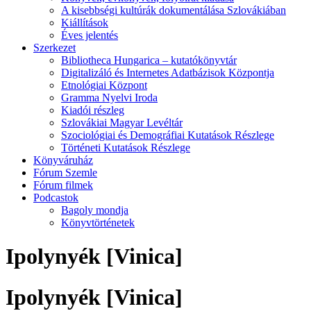
A kisebbségi kultúrák dokumentálása Szlovákiában
Kiállítások
Éves jelentés
Szerkezet
Bibliotheca Hungarica – kutatókönyvtár
Digitalizáló és Internetes Adatbázisok Központja
Etnológiai Központ
Gramma Nyelvi Iroda
Kiadói részleg
Szlovákiai Magyar Levéltár
Szociológiai és Demográfiai Kutatások Részlege
Történeti Kutatások Részlege
Könyváruház
Fórum Szemle
Fórum filmek
Podcastok
Bagoly mondja
Könyvtörténetek
Ipolynyék [Vinica]
Ipolynyék [Vinica]