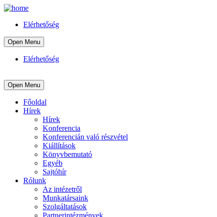
Elérhetőség
Open Menu
Elérhetőség
Open Menu
Főoldal
Hírek
Hírek
Konferencia
Konferencián való részvétel
Kiállítások
Könyvbemutató
Egyéb
Sajtóhír
Rólunk
Az intézetről
Munkatársaink
Szolgáltatások
Partnerintézmények