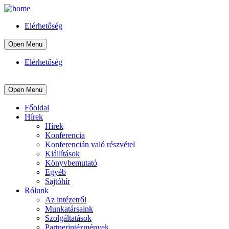
Elérhetőség
Open Menu
Elérhetőség
Open Menu
Főoldal
Hírek
Hírek
Konferencia
Konferencián való részvétel
Kiállítások
Könyvbemutató
Egyéb
Sajtóhír
Rólunk
Az intézetről
Munkatársaink
Szolgáltatások
Partnerintézmények