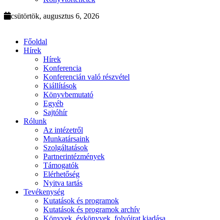
csütörtök, augusztus 6, 2026
Főoldal
Hírek
Hírek
Konferencia
Konferencián való részvétel
Kiállítások
Könyvbemutató
Egyéb
Sajtóhír
Rólunk
Az intézetről
Munkatársaink
Szolgáltatások
Partnerintézmények
Támogatók
Elérhetőség
Nyitva tartás
Tevékenység
Kutatások és programok
Kutatások és programok archív
Könyvek, évkönyvek, folyóirat kiadása