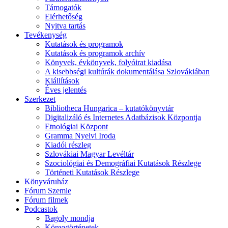
Támogatók
Elérhetőség
Nyitva tartás
Tevékenység
Kutatások és programok
Kutatások és programok archív
Könyvek, évkönyvek, folyóirat kiadása
A kisebbségi kultúrák dokumentálása Szlovákiában
Kiállítások
Éves jelentés
Szerkezet
Bibliotheca Hungarica – kutatókönyvtár
Digitalizáló és Internetes Adatbázisok Központja
Etnológiai Központ
Gramma Nyelvi Iroda
Kiadói részleg
Szlovákiai Magyar Levéltár
Szociológiai és Demográfiai Kutatások Részlege
Történeti Kutatások Részlege
Könyváruház
Fórum Szemle
Fórum filmek
Podcastok
Bagoly mondja
Könyvtörténetek