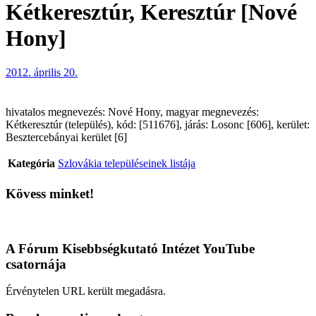
Kétkeresztúr, Keresztúr [Nové
Hony]
2012. április 20.
hivatalos megnevezés: Nové Hony, magyar megnevezés:
Kétkeresztúr (település), kód: [511676], járás: Losonc [606], kerület:
Besztercebányai kerület [6]
Kategória
Szlovákia településeinek listája
Kövess minket!
A Fórum Kisebbségkutató Intézet YouTube
csatornája
Érvénytelen URL került megadásra.