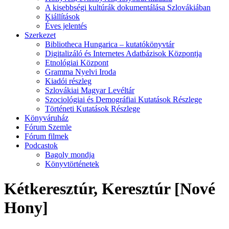
A kisebbségi kultúrák dokumentálása Szlovákiában
Kiállítások
Éves jelentés
Szerkezet
Bibliotheca Hungarica – kutatókönyvtár
Digitalizáló és Internetes Adatbázisok Központja
Etnológiai Központ
Gramma Nyelvi Iroda
Kiadói részleg
Szlovákiai Magyar Levéltár
Szociológiai és Demográfiai Kutatások Részlege
Történeti Kutatások Részlege
Könyváruház
Fórum Szemle
Fórum filmek
Podcastok
Bagoly mondja
Könyvtörténetek
Kétkeresztúr, Keresztúr [Nové
Hony]