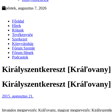
péntek, augusztus 7, 2026
Főoldal
Hírek
Rólunk
Tevékenység
Szerkezet
Könyváruház
Fórum Szemle
Fórum filmek
Podcastok
Királyszentkereszt [Kráľovany]
Királyszentkereszt [Kráľovany]
2015. augusztus 21.
hivatalos megnevezés: Kráľovany, magyar megnevezés: Királyszentkeresz