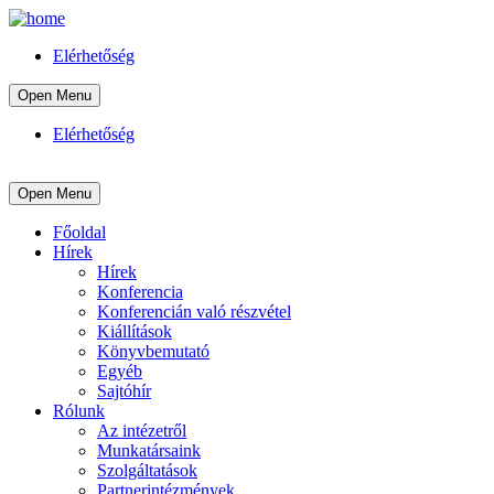
Elérhetőség
Open Menu
Elérhetőség
Open Menu
Főoldal
Hírek
Hírek
Konferencia
Konferencián való részvétel
Kiállítások
Könyvbemutató
Egyéb
Sajtóhír
Rólunk
Az intézetről
Munkatársaink
Szolgáltatások
Partnerintézmények