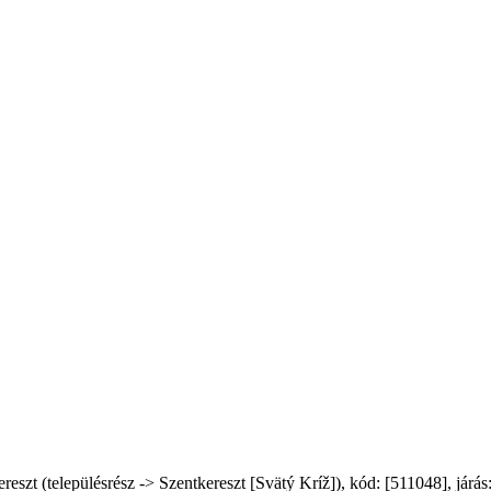
t (településrész -> Szentkereszt [Svätý Kríž]), kód: [511048], járás: 