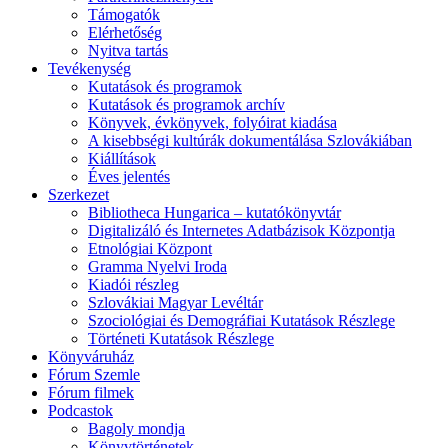
Támogatók
Elérhetőség
Nyitva tartás
Tevékenység
Kutatások és programok
Kutatások és programok archív
Könyvek, évkönyvek, folyóirat kiadása
A kisebbségi kultúrák dokumentálása Szlovákiában
Kiállítások
Éves jelentés
Szerkezet
Bibliotheca Hungarica – kutatókönyvtár
Digitalizáló és Internetes Adatbázisok Központja
Etnológiai Központ
Gramma Nyelvi Iroda
Kiadói részleg
Szlovákiai Magyar Levéltár
Szociológiai és Demográfiai Kutatások Részlege
Történeti Kutatások Részlege
Könyváruház
Fórum Szemle
Fórum filmek
Podcastok
Bagoly mondja
Könyvtörténetek