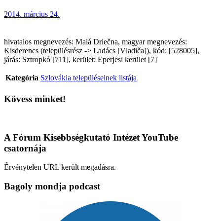
2014. március 24.
hivatalos megnevezés: Malá Driečna, magyar megnevezés:
Kisderencs (településrész -> Ladács [Vladiča]), kód: [528005],
járás: Sztropkó [711], kerület: Eperjesi kerület [7]
Kategória
Szlovákia településeinek listája
Kövess minket!
A Fórum Kisebbségkutató Intézet YouTube
csatornája
Érvénytelen URL került megadásra.
Bagoly mondja podcast