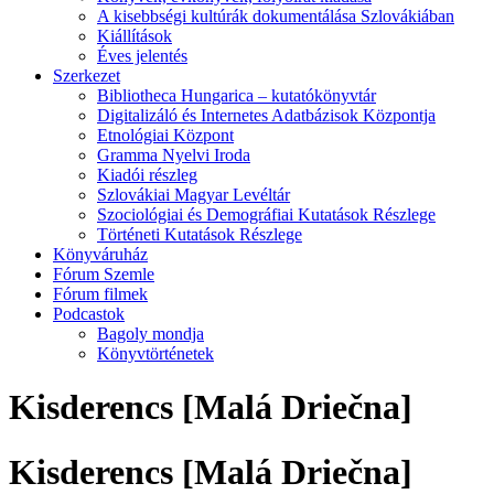
A kisebbségi kultúrák dokumentálása Szlovákiában
Kiállítások
Éves jelentés
Szerkezet
Bibliotheca Hungarica – kutatókönyvtár
Digitalizáló és Internetes Adatbázisok Központja
Etnológiai Központ
Gramma Nyelvi Iroda
Kiadói részleg
Szlovákiai Magyar Levéltár
Szociológiai és Demográfiai Kutatások Részlege
Történeti Kutatások Részlege
Könyváruház
Fórum Szemle
Fórum filmek
Podcastok
Bagoly mondja
Könyvtörténetek
Kisderencs [Malá Driečna]
Kisderencs [Malá Driečna]