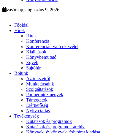
vasárnap, augusztus 9, 2026
Főoldal
Hírek
Hírek
Konferencia
Konferencián való részvétel
Kiállítások
Könyvbemutató
Egyéb
Sajtóhír
Rólunk
Az intézetről
Munkatársaink
Szolgáltatások
Partnerintézmények
Támogatók
Elérhetőség
Nyitva tartás
Tevékenység
Kutatások és programok
Kutatások és programok archív
Könyvek, évkönyvek, folyóirat kiadása