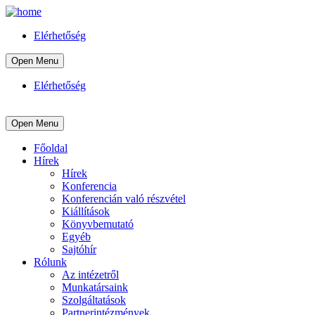
Elérhetőség
Open Menu
Elérhetőség
Open Menu
Főoldal
Hírek
Hírek
Konferencia
Konferencián való részvétel
Kiállítások
Könyvbemutató
Egyéb
Sajtóhír
Rólunk
Az intézetről
Munkatársaink
Szolgáltatások
Partnerintézmények