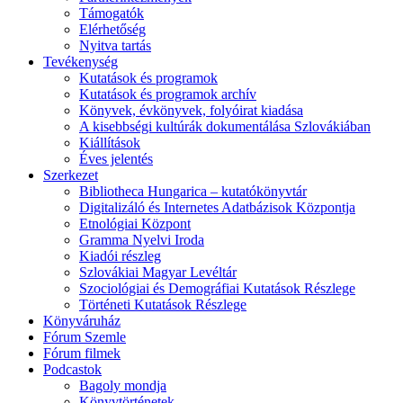
Támogatók
Elérhetőség
Nyitva tartás
Tevékenység
Kutatások és programok
Kutatások és programok archív
Könyvek, évkönyvek, folyóirat kiadása
A kisebbségi kultúrák dokumentálása Szlovákiában
Kiállítások
Éves jelentés
Szerkezet
Bibliotheca Hungarica – kutatókönyvtár
Digitalizáló és Internetes Adatbázisok Központja
Etnológiai Központ
Gramma Nyelvi Iroda
Kiadói részleg
Szlovákiai Magyar Levéltár
Szociológiai és Demográfiai Kutatások Részlege
Történeti Kutatások Részlege
Könyváruház
Fórum Szemle
Fórum filmek
Podcastok
Bagoly mondja
Könyvtörténetek