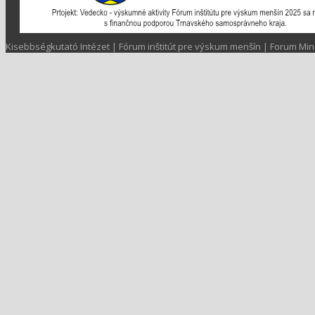
Kisebbségkutató Intézet | Fórum inštitút pre výskum menšín | Forum Min