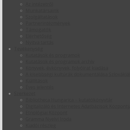
Az intézetről
Munkatársaink
Szolgáltatások
Partnerintézmények
Támogatók
Elérhetőség
Nyitva tartás
Tevékenység
Kutatások és programok
Kutatások és programok archív
Könyvek, évkönyvek, folyóirat kiadása
A kisebbségi kultúrák dokumentálása Szlováki
Kiállítások
Éves jelentés
Szerkezet
Bibliotheca Hungarica – kutatókönyvtár
Digitalizáló és Internetes Adatbázisok Központj
Etnológiai Központ
Gramma Nyelvi Iroda
Kiadói részleg