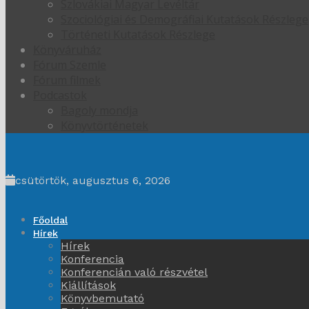
Szlovákiai Magyar Levéltár
Szociológiai és Demográfiai Kutatások Részlege
Történeti Kutatások Részlege
Könyváruház
Fórum Szemle
Fórum filmek
Podcastok
Bagoly mondja
Könyvtörténetek
csütörtök, augusztus 6, 2026
Főoldal
Hírek
Hírek
Konferencia
Konferencián való részvétel
Kiállítások
Könyvbemutató