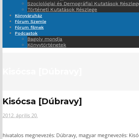
Szociológiai és Demográfiai Kutatások Részleg
Történeti Kutatások Részlege
Könyváruház
Fórum Szemle
Fórum filmek
Podcastok
Bagoly mondja
Könyvtörténetek
Kisócsa [Dúbravy]
Kisócsa [Dúbravy]
2012. április 20.
hivatalos megnevezés: Dúbravy, magyar megnevezés: Kisócsa 