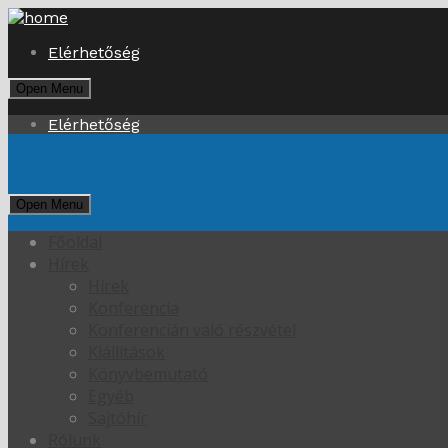
Elérhetőség
Open Menu
Elérhetőség
Open Menu
Főoldal
Hírek
Hírek
Konferencia
Konferencián való részvétel
Kiállítások
Könyvbemutató
Egyéb
Sajtóhír
Rólunk