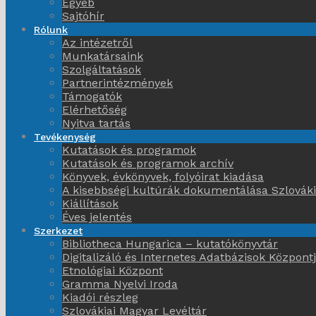
Egyéb
Sajtóhír
Rólunk
Az intézetről
Munkatársaink
Szolgáltatások
Partnerintézmények
Támogatók
Elérhetőség
Nyitva tartás
Tevékenység
Kutatások és programok
Kutatások és programok archív
Könyvek, évkönyvek, folyóirat kiadása
A kisebbségi kultúrák dokumentálása Szlovák
Kiállítások
Éves jelentés
Szerkezet
Bibliotheca Hungarica – kutatókönyvtár
Digitalizáló és Internetes Adatbázisok Központ
Etnológiai Központ
Gramma Nyelvi Iroda
Kiadói részleg
Szlovákiai Magyar Levéltár