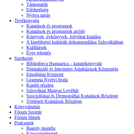
Támogatók
Elérhetőség
Nyitva tartás
Tevékenység
Kutatások és programok
Kutatások és programok archív
Könyvek, évkönyvek, folyóirat kiadása
A kisebbségi kultúrák dokumentálása Szlovákiában
Kiállítások
Éves jelentés
Szerkezet
Bibliotheca Hungarica – kutatókönyvtár
Digitalizáló és Internetes Adatbázisok Központja
Etnológiai Központ
Gramma Nyelvi Iroda
Kiadói részleg
Szlovákiai Magyar Levéltár
Szociológiai és Demográfiai Kutatások Részlege
Történeti Kutatások Részlege
Könyváruház
Fórum Szemle
Fórum filmek
Podcastok
Bagoly mondja
Könyvtörténetek