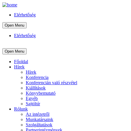
Elérhetőség
Open Menu
Elérhetőség
Open Menu
Főoldal
Hírek
Hírek
Konferencia
Konferencián való részvétel
Kiállítások
Könyvbemutató
Egyéb
Sajtóhír
Rólunk
Az intézetről
Munkatársaink
Szolgáltatások
Partnerintézmények