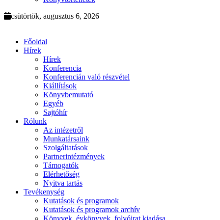
csütörtök, augusztus 6, 2026
Főoldal
Hírek
Hírek
Konferencia
Konferencián való részvétel
Kiállítások
Könyvbemutató
Egyéb
Sajtóhír
Rólunk
Az intézetről
Munkatársaink
Szolgáltatások
Partnerintézmények
Támogatók
Elérhetőség
Nyitva tartás
Tevékenység
Kutatások és programok
Kutatások és programok archív
Könyvek, évkönyvek, folyóirat kiadása