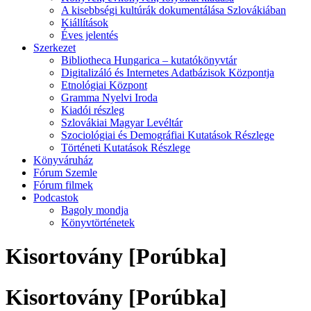
A kisebbségi kultúrák dokumentálása Szlovákiában
Kiállítások
Éves jelentés
Szerkezet
Bibliotheca Hungarica – kutatókönyvtár
Digitalizáló és Internetes Adatbázisok Központja
Etnológiai Központ
Gramma Nyelvi Iroda
Kiadói részleg
Szlovákiai Magyar Levéltár
Szociológiai és Demográfiai Kutatások Részlege
Történeti Kutatások Részlege
Könyváruház
Fórum Szemle
Fórum filmek
Podcastok
Bagoly mondja
Könyvtörténetek
Kisortovány [Porúbka]
Kisortovány [Porúbka]