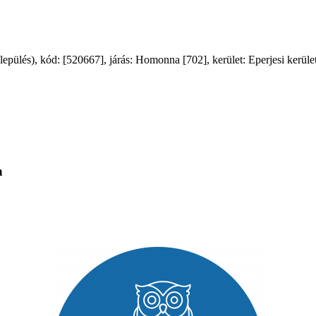
ülés), kód: [520667], járás: Homonna [702], kerület: Eperjesi kerület
a