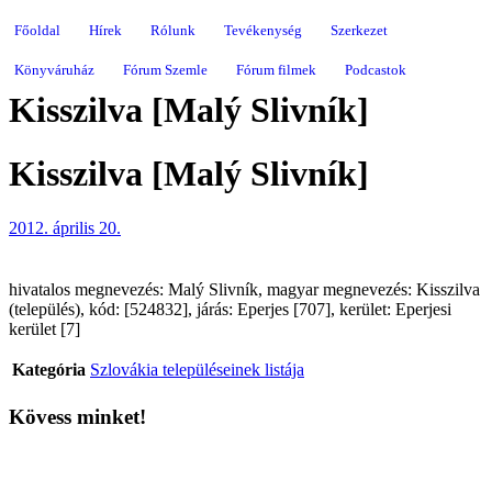
Főoldal
Hírek
Rólunk
Tevékenység
Szerkezet
Könyváruház
Fórum Szemle
Fórum filmek
Podcastok
Kisszilva [Malý Slivník]
Kisszilva [Malý Slivník]
2012. április 20.
hivatalos megnevezés: Malý Slivník, magyar megnevezés: Kisszilva
(település), kód: [524832], járás: Eperjes [707], kerület: Eperjesi
kerület [7]
Kategória
Szlovákia településeinek listája
Kövess minket!