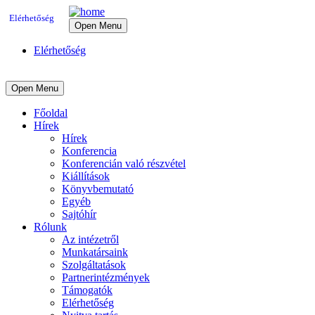
Elérhetőség
Open Menu
Elérhetőség
Open Menu
Főoldal
Hírek
Hírek
Konferencia
Konferencián való részvétel
Kiállítások
Könyvbemutató
Egyéb
Sajtóhír
Rólunk
Az intézetről
Munkatársaink
Szolgáltatások
Partnerintézmények
Támogatók
Elérhetőség