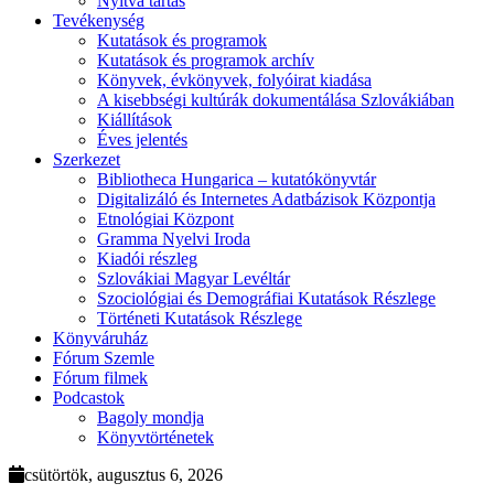
Nyitva tartás
Tevékenység
Kutatások és programok
Kutatások és programok archív
Könyvek, évkönyvek, folyóirat kiadása
A kisebbségi kultúrák dokumentálása Szlovákiában
Kiállítások
Éves jelentés
Szerkezet
Bibliotheca Hungarica – kutatókönyvtár
Digitalizáló és Internetes Adatbázisok Központja
Etnológiai Központ
Gramma Nyelvi Iroda
Kiadói részleg
Szlovákiai Magyar Levéltár
Szociológiai és Demográfiai Kutatások Részlege
Történeti Kutatások Részlege
Könyváruház
Fórum Szemle
Fórum filmek
Podcastok
Bagoly mondja
Könyvtörténetek
csütörtök, augusztus 6, 2026