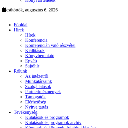
Könyvtörténetek
csütörtök, augusztus 6, 2026
Főoldal
Hírek
Hírek
Konferencia
Konferencián való részvétel
Kiállítások
Könyvbemutató
Egyéb
Sajtóhír
Rólunk
Az intézetről
Munkatársaink
Szolgáltatások
Partnerintézmények
Támogatók
Elérhetőség
Nyitva tartás
Tevékenység
Kutatások és programok
Kutatások és programok archív
Könyvek, évkönyvek, folyóirat kiadása