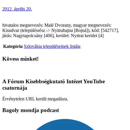
2012. április 20.
hivatalos megnevezés: Malé Dvorany, magyar megnevezés:
Kisudvar (településrész -> Nyitrabajna [Bojná]), kód: [542717],
járás: Nagytapolcsány [406], kerület: Nyitrai kerület [4]
Kategória
Szlovákia településeinek listája
Kövess minket!
A Fórum Kisebbségkutató Intézet YouTube
csatornája
Érvénytelen URL került megadásra.
Bagoly mondja podcast