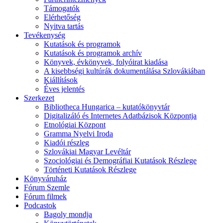
Támogatók
Elérhetőség
Nyitva tartás
Tevékenység
Kutatások és programok
Kutatások és programok archív
Könyvek, évkönyvek, folyóirat kiadása
A kisebbségi kultúrák dokumentálása Szlovákiában
Kiállítások
Éves jelentés
Szerkezet
Bibliotheca Hungarica – kutatókönyvtár
Digitalizáló és Internetes Adatbázisok Központja
Etnológiai Központ
Gramma Nyelvi Iroda
Kiadói részleg
Szlovákiai Magyar Levéltár
Szociológiai és Demográfiai Kutatások Részlege
Történeti Kutatások Részlege
Könyváruház
Fórum Szemle
Fórum filmek
Podcastok
Bagoly mondja