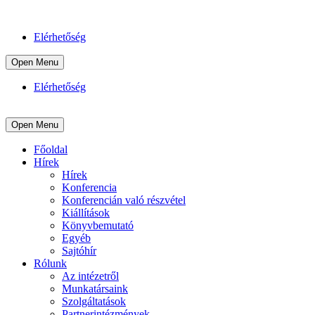
Elérhetőség
Open Menu
Elérhetőség
Open Menu
Főoldal
Hírek
Hírek
Konferencia
Konferencián való részvétel
Kiállítások
Könyvbemutató
Egyéb
Sajtóhír
Rólunk
Az intézetről
Munkatársaink
Szolgáltatások
Partnerintézmények