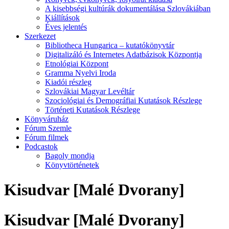
A kisebbségi kultúrák dokumentálása Szlovákiában
Kiállítások
Éves jelentés
Szerkezet
Bibliotheca Hungarica – kutatókönyvtár
Digitalizáló és Internetes Adatbázisok Központja
Etnológiai Központ
Gramma Nyelvi Iroda
Kiadói részleg
Szlovákiai Magyar Levéltár
Szociológiai és Demográfiai Kutatások Részlege
Történeti Kutatások Részlege
Könyváruház
Fórum Szemle
Fórum filmek
Podcastok
Bagoly mondja
Könyvtörténetek
Kisudvar [Malé Dvorany]
Kisudvar [Malé Dvorany]