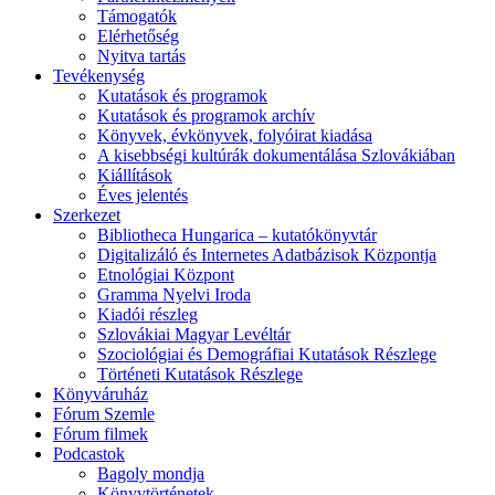
Támogatók
Elérhetőség
Nyitva tartás
Tevékenység
Kutatások és programok
Kutatások és programok archív
Könyvek, évkönyvek, folyóirat kiadása
A kisebbségi kultúrák dokumentálása Szlovákiában
Kiállítások
Éves jelentés
Szerkezet
Bibliotheca Hungarica – kutatókönyvtár
Digitalizáló és Internetes Adatbázisok Központja
Etnológiai Központ
Gramma Nyelvi Iroda
Kiadói részleg
Szlovákiai Magyar Levéltár
Szociológiai és Demográfiai Kutatások Részlege
Történeti Kutatások Részlege
Könyváruház
Fórum Szemle
Fórum filmek
Podcastok
Bagoly mondja
Könyvtörténetek