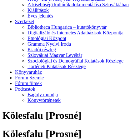
A kisebbségi kultúrák dokumentálása Szlovákiában
Kiállítások
Éves jelentés
Szerkezet
Bibliotheca Hungarica – kutatókönyvtár
Digitalizáló és Internetes Adatbázisok Központja
Etnológiai Központ
Gramma Nyelvi Iroda
Kiadói részleg
Szlovákiai Magyar Levéltár
Szociológiai és Demográfiai Kutatások Részlege
Történeti Kutatások Részlege
Könyváruház
Fórum Szemle
Fórum filmek
Podcastok
Bagoly mondja
Könyvtörténetek
Kölesfalu [Prosné]
Kölesfalu [Prosné]