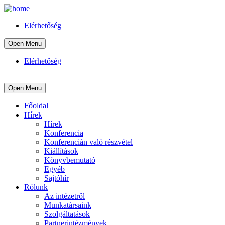
Elérhetőség
Open Menu
Elérhetőség
Open Menu
Főoldal
Hírek
Hírek
Konferencia
Konferencián való részvétel
Kiállítások
Könyvbemutató
Egyéb
Sajtóhír
Rólunk
Az intézetről
Munkatársaink
Szolgáltatások
Partnerintézmények