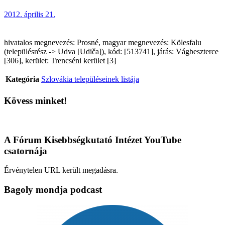
2012. április 21.
hivatalos megnevezés: Prosné, magyar megnevezés: Kölesfalu
(településrész -> Udva [Udiča]), kód: [513741], járás: Vágbeszterce
[306], kerület: Trencséni kerület [3]
Kategória
Szlovákia településeinek listája
Kövess minket!
A Fórum Kisebbségkutató Intézet YouTube
csatornája
Érvénytelen URL került megadásra.
Bagoly mondja podcast