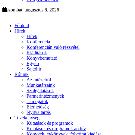
szombat, augusztus 8, 2026
Főoldal
Hírek
Hírek
Konferencia
Konferencián való részvétel
Kiállítások
Könyvbemutató
Egyéb
Sajtóhír
Rólunk
Az intézetről
Munkatársaink
Szolgáltatások
Partnerintézmények
Támogatók
Elérhetőség
Nyitva tartás
Tevékenység
Kutatások és programok
Kutatások és programok archív
Könyvek, évkönyvek, folyóirat kiadása