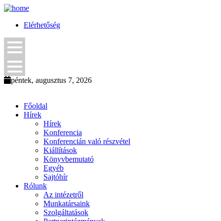
Elérhetőség
péntek, augusztus 7, 2026
Főoldal
Hírek
Hírek
Konferencia
Konferencián való részvétel
Kiállítások
Könyvbemutató
Egyéb
Sajtóhír
Rólunk
Az intézetről
Munkatársaink
Szolgáltatások