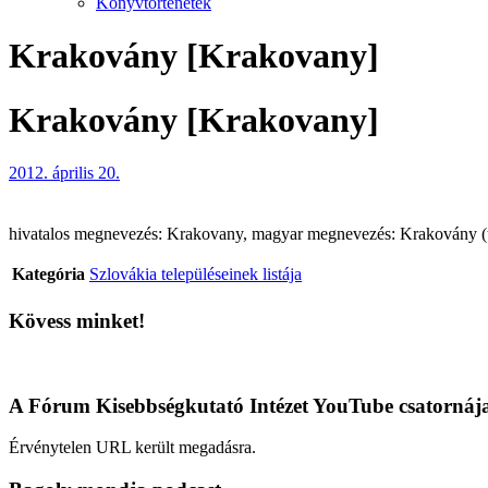
Könyvtörténetek
Krakovány [Krakovany]
Krakovány [Krakovany]
2012. április 20.
hivatalos megnevezés: Krakovany, magyar megnevezés: Krakovány (tele
Kategória
Szlovákia településeinek listája
Kövess minket!
A Fórum Kisebbségkutató Intézet YouTube csatornáj
Érvénytelen URL került megadásra.