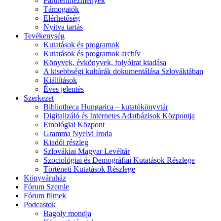
Partnerintézmények
Támogatók
Elérhetőség
Nyitva tartás
Tevékenység
Kutatások és programok
Kutatások és programok archív
Könyvek, évkönyvek, folyóirat kiadása
A kisebbségi kultúrák dokumentálása Szlovákiában
Kiállítások
Éves jelentés
Szerkezet
Bibliotheca Hungarica – kutatókönyvtár
Digitalizáló és Internetes Adatbázisok Központja
Etnológiai Központ
Gramma Nyelvi Iroda
Kiadói részleg
Szlovákiai Magyar Levéltár
Szociológiai és Demográfiai Kutatások Részlege
Történeti Kutatások Részlege
Könyváruház
Fórum Szemle
Fórum filmek
Podcastok
Bagoly mondja