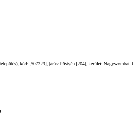
pülés), kód: [507229], járás: Pöstyén [204], kerület: Nagyszombati k
a